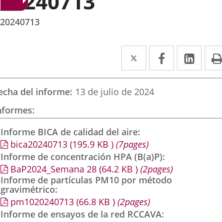
20240713
20240713
Twitter
Enlace
Facebook
Enlace
Link
Enla
a
a
a
una
una
una
echa del informe
13 de julio de 2024
aplicación
aplicación
aplic
nformes
externa.
externa.
exte
Informe BICA de calidad del aire
bica20240713
(195.9
KB
)
(7pages)
Informe de concentración HPA (B(a)P)
BaP2024_Semana 28
(64.2
KB
)
(2pages)
Informe de partículas PM10 por método
gravimétrico
pm1020240713
(66.8
KB
)
(2pages)
Informe de ensayos de la red RCCAVA