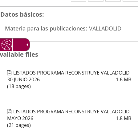
a
a
a
una
una
una
Datos básicos
aplicación
aplicación
aplica
Materia para las publicaciones
VALLADOLID
externa.
externa.
extern
vailable files
LISTADOS PROGRAMA RECONSTRUYE VALLADOLID
30 JUNIO 2026
1.6
MB
(18 pages)
LISTADOS PROGRAMA RECONSTRUYE VALLADOLID
MAYO 2026
1.8
MB
(21 pages)