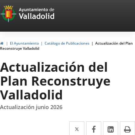
Portal
Jump to content
Web
del
Ayuntamiento
Home
El Ayuntamiento
Catálogo de Publicaciones
Actualización del Plan
Reconstruye Valladolid
de
Actualización del
Valladolid
Plan Reconstruye
Valladolid
Actualización junio 2026
Twitter
Enlace
Facebook
Enlace
Linked
Enlace
P