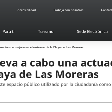
Accesibilidad
Trabaja con nosotros
Contac
Este
En
Para ti
Turismo
Sede Electrónica
enlace
a
se
u
uación de mejora en el entorno de la Playa de Las Moreras
abrirá
ap
en
ex
leva a cabo una actua
una
ventana
laya de Las Moreras
nueva.
este espacio público utilizado por la ciudadanía com