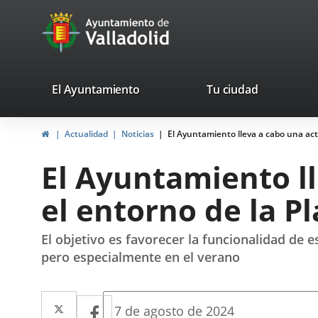
Portal
Saltar al contenido
avaTop
Web
del
Ayuntamiento
valladolid.es
El Ayuntamiento
Tu ciudad
de
Inicio
Actualidad
Noticias
El Ayuntamiento lleva a cabo una act
Valladolid
El Ayuntamiento l
el entorno de la P
El objetivo es favorecer la funcionalidad de 
pero especialmente en el verano
Twitter
Enlace
Facebook
Enlace
Fecha
7 de agosto de 2024