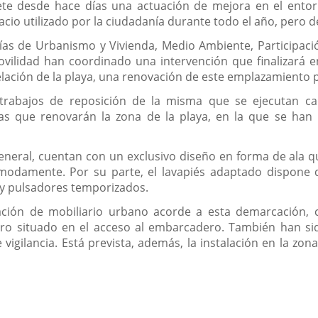
te desde hace días una actuación de mejora en el entorn
acio utilizado por la ciudadanía durante todo el año, pero d
jalías de Urbanismo y Vivienda, Medio Ambiente, Participa
ovilidad han coordinado una intervención que finalizará 
ación de la playa, una renovación de este emplazamiento púb
trabajos de reposición de la misma que se ejecutan cad
as que renovarán la zona de la playa, en la que se han
eneral, cuentan con un exclusivo diseño en forma de ala qu
cómodamente. Por su parte, el lavapiés adaptado dispone
 y pulsadores temporizados.
ación de mobiliario urbano acorde a esta demarcación, 
uro situado en el acceso al embarcadero. También han si
 vigilancia. Está prevista, además, la instalación en la zo