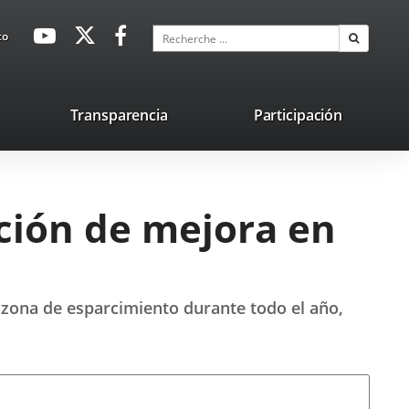
avaHeaderSocial
Enlace
Enlace
Enlace
Recherche
to
Recherch
a
a
a
una
una
una
aplicación
aplicación
aplicación
lace
Transparencia
Participación
externa.
externa.
externa.
na
licación
terna.
ción de mejora en
o zona de esparcimiento durante todo el año,