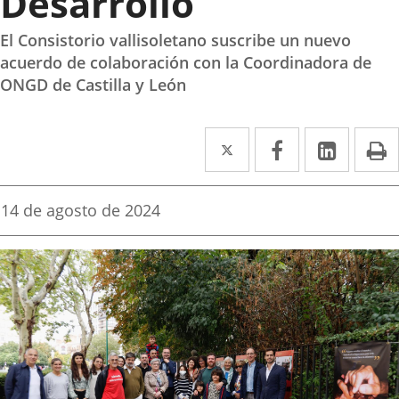
Desarrollo
El Consistorio vallisoletano suscribe un nuevo
acuerdo de colaboración con la Coordinadora de
ONGD de Castilla y León
Twitter
Enlace
Facebook
Enlace
Linked
Enlace
P
a
a
a
una
una
una
Fecha
14 de agosto de 2024
de
aplicación
aplicación
aplica
la
noticia
externa.
externa.
extern