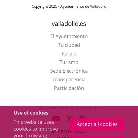
Copyright 2025 - Ayuntamiento de Valladolid
valladolid.es
El Ayuntamiento
Tu ciudad
Para ti
This
Turismo
link
Link
Sede Electrónica
will
to
Transparencia
open
external
Participación
in
application.
a
Otras webs del ayuntamiento
Use of cookies
pop-
aderSocial
LINK
LINK
LINK
This website uses
up
Accept all cookies
TO
TO
TO
cookies to improve
window.
ACCESIBILIDAD
EXTERNAL
EXTERNAL
EXTERNAL
your browsing