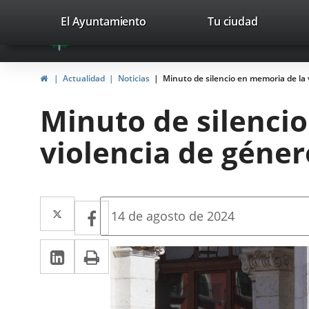
Portal
Jump to content
valladolid.es
El Ayuntamiento
Tu ciudad
avaTop
Web
del
Home
Actualidad
Noticias
Minuto de silencio en memoria de la 
Ayuntamiento
Minuto de silencio
de
violencia de géner
Valladolid
Twitter
Enlace
Facebook
Enlace
Fecha
14 de agosto de 2024
de
a
a
la
Linkedin
Enlace
Print
una
noticia
una
a
aplicación
aplicación
una
externa.
externa.