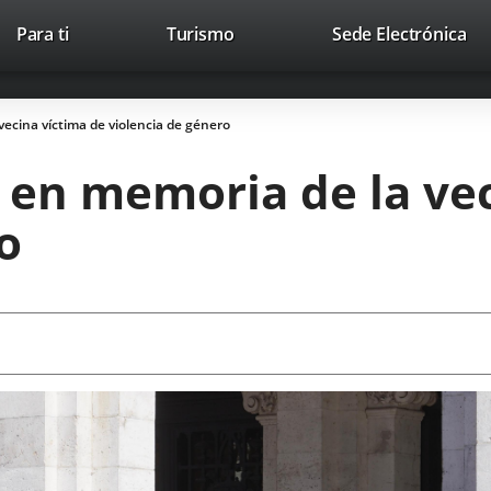
This
Li
Para ti
Turismo
Sede Electrónica
Accesibilidad
Trabaja con nosotros
Contac
link
to
will
ext
open
app
vecina víctima de violencia de género
in
a
 en memoria de la ve
pop-
up
o
window.