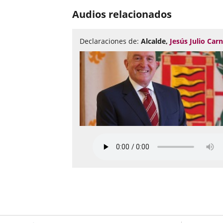
of
Audios relacionados
sliders:
2
Declaraciones de:
Alcalde,
Jesús Julio Car