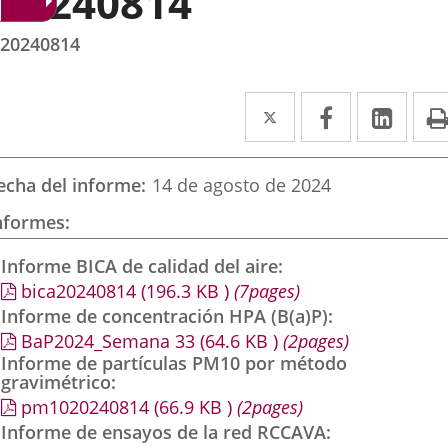
20240814
20240814
Twitter
Enlace
Facebook
Enlace
Link
Enla
a
a
a
una
una
una
echa del informe
14 de agosto de 2024
aplicación
aplicación
aplic
nformes
externa.
externa.
exte
Informe BICA de calidad del aire
bica20240814
(196.3
KB
)
(7pages)
Informe de concentración HPA (B(a)P)
BaP2024_Semana 33
(64.6
KB
)
(2pages)
Informe de partículas PM10 por método
gravimétrico
pm1020240814
(66.9
KB
)
(2pages)
Informe de ensayos de la red RCCAVA