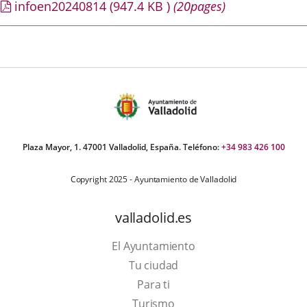
infoen20240814
(947.4
KB
)
(20pages)
Plaza Mayor, 1. 47001 Valladolid, España. Teléfono:
+34 983 426 100
Copyright 2025 - Ayuntamiento de Valladolid
valladolid.es
El Ayuntamiento
Tu ciudad
Para ti
Este
Turismo