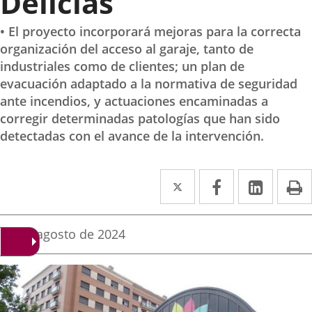
Delicias
• El proyecto incorporará mejoras para la correcta
organización del acceso al garaje, tanto de
industriales como de clientes; un plan de
evacuación adaptado a la normativa de seguridad
ante incendios, y actuaciones encaminadas a
corregir determinadas patologías que han sido
detectadas con el avance de la intervención.
Twitter
Enlace
Facebook
Enlace
Linked
Enlace
P
a
a
a
una
una
una
Fecha
19 de agosto de 2024
de
aplicación
aplicación
aplica
la
noticia
externa.
externa.
extern