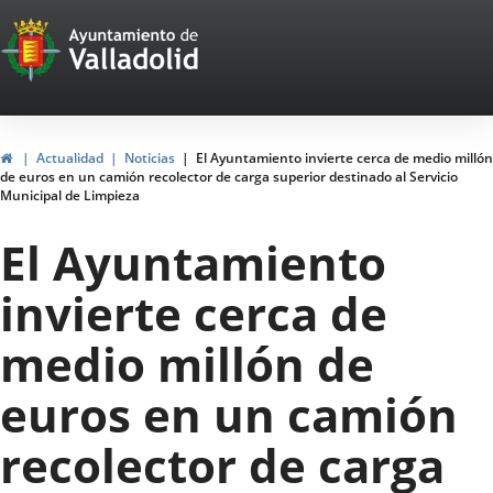
Portal
Saltar al contenido
Web
del
Ayuntamiento
Inicio
Actualidad
Noticias
El Ayuntamiento invierte cerca de medio millón
de euros en un camión recolector de carga superior destinado al Servicio
de
Municipal de Limpieza
Valladolid
El Ayuntamiento
invierte cerca de
medio millón de
euros en un camión
recolector de carga