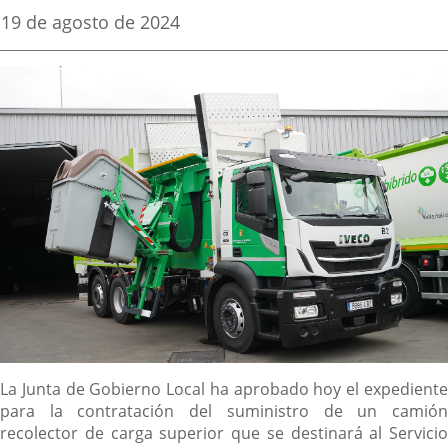
una
una
una
Fecha
19 de agosto de 2024
de
aplicación
aplicación
aplica
la
noticia
externa.
externa.
extern
Descripción
La Junta de Gobierno Local ha aprobado hoy el expediente
para la contratación del suministro de un camión
recolector de carga superior que se destinará al Servicio