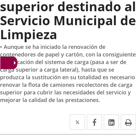
superior destinado al
Servicio Municipal de
Limpieza
• Aunque se ha iniciado la renovación de
contenedores de papel y cartón, con la consiguiente
modificación del sistema de carga (pasa a ser de
carga superior a carga lateral), hasta que se
produzca la sustitución en su totalidad es necesario
renovar la flota de camiones recolectores de carga
superior para cubrir las necesidades del servicio y
mejorar la calidad de las prestaciones.
Twitter
Enlace
Facebook
Enlace
Linke
Enlace
I
a
a
a