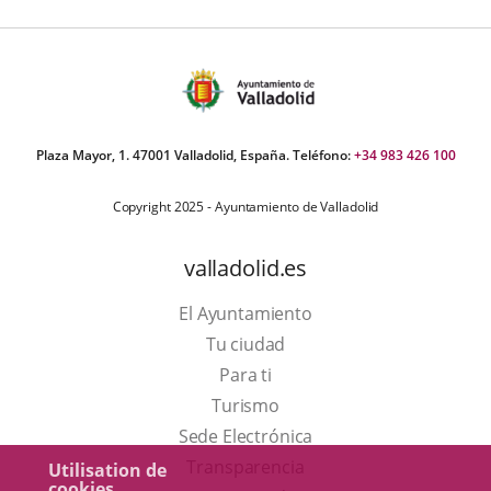
Plaza Mayor, 1. 47001 Valladolid, España. Teléfono:
+34 983 426 100
Copyright 2025 - Ayuntamiento de Valladolid
valladolid.es
El Ayuntamiento
Tu ciudad
Para ti
Este
Turismo
enlace
Enlace
Sede Electrónica
se
a
Transparencia
Utilisation de
cookies