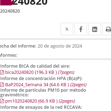
20240820
20240820
Twitter
Enlace
Facebook
Enlace
Link
Enla
a
a
a
una
una
una
echa del informe
20 de agosto de 2024
aplicación
aplicación
aplic
nformes
externa.
externa.
exte
Informe BICA de calidad del aire
bica20240820
(196.3
KB
)
(7pages)
Informe de concentración HPA (B(a)P)
BaP2024_Semana 34
(64.6
KB
)
(2pages)
Informe de partículas PM10 por método
gravimétrico
pm1020240820
(66.9
KB
)
(2pages)
Informe de ensayos de la red RCCAVA