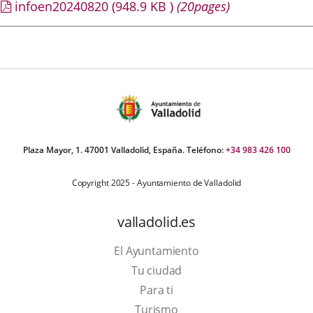
infoen20240820
(948.9
KB
)
(20pages)
Plaza Mayor, 1. 47001 Valladolid, España. Teléfono:
+34 983 426 100
Copyright 2025 - Ayuntamiento de Valladolid
valladolid.es
El Ayuntamiento
Tu ciudad
Para ti
Este
Turismo