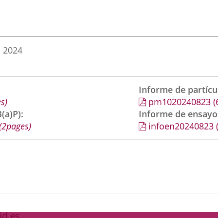
e 2024
Informe de partíc
s)
pm1020240823
(
(a)P)
Informe de ensayo
(2pages)
infoen20240823
id.es