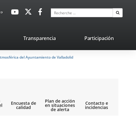
avaHeaderSocial
Enlace
Enlace
Enlace
Recherche
to
Recherch
a
a
a
una
una
una
aplicación
aplicación
aplicación
lace
Transparencia
Participación
externa.
externa.
externa.
na
tmosférica del Ayuntamiento de Valladolid
licación
terna.
e
Plan de acción
Encuesta de
Contacto e
el
en situaciones
calidad
incidencias
de alerta