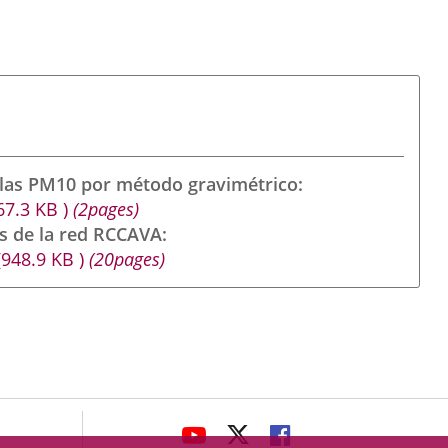
ulas PM10 por método gravimétrico
67.3
KB
)
(2pages)
s de la red RCCAVA
(948.9
KB
)
(20pages)
avaHeaderSocial
ENLACE
ENLACE
ENLACE