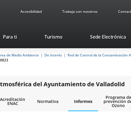
Accesibilidad
Trabaja con nosotros
Contac
Este
En
Para ti
Turismo
Sede Electrónica
enlace
a
se
u
rea de Medio Ambiente
De interés
abrirá
Red de Control de la Contaminación A
ap
0823
en
ex
una
ventana
nueva.
tmosférica del Ayuntamiento de Valladolid
Programa d
Acreditación
Normativa
Informes
prevención d
ENAC
Ozono