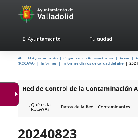
Portal
Saltar al contenido
avaTop
Web
del
Ayuntamiento
valladolid.es
El Ayuntamiento
Tu ciudad
de
Inicio
El Ayuntamiento
Organización Administrativa
Áreas
Á
Valladolid
(RCCAVA)
Informes
Informes diarios de calidad del aire
2024
Red de Control de la Contaminación A
¿Qué es la
Datos de la Red
Contaminantes
RCCAVA?
20240823