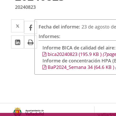
20240823
Twitter
Enlace
Facebook
Enlace
Fecha del informe
23 de agosto d
a
a
Informes
LinkedIn
Enlace
Imprimir
una
una
a
Informe BICA de calidad del aire
aplicación
aplicación
bica20240823
(195.9
KB
)
(7page
una
externa.
externa.
Informe de concentración HPA (B
aplicación
BaP2024_Semana 34
(64.6
KB
)
externa.
valladol