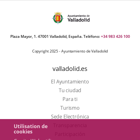
Plaza Mayor, 1. 47001 Valladolid, España. Teléfono:
+34 983 426 100
Copyright 2025 - Ayuntamiento de Valladolid
valladolid.es
El Ayuntamiento
Tu ciudad
Para ti
Este
Turismo
enlace
Enlace
Sede Electrónica
se
a
Transparencia
Utilisation de
cookies
abrirá
una
Participación