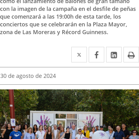
como el lanzamiento de balones de gran tamaño
con la imagen de la campaña en el desfile de peñas
que comenzará a las 19:00h de esta tarde, los
conciertos que se celebrarán en la Plaza Mayor,
zona de Las Moreras y Récord Guinness.
Twitter
Enlace
Facebook
Enlace
Linke
Enlace
I
a
a
a
una
una
una
Fecha
30 de agosto de 2024
de
aplicación
aplicación
aplica
la
noticia
externa.
externa.
extern