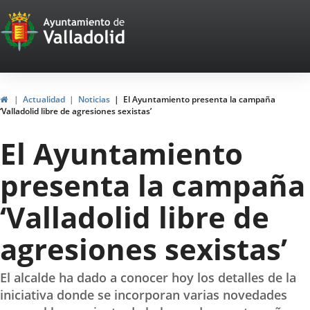
Portal
Saltar al contenido
Web
del
Ayuntamiento
Inicio
Actualidad
Noticias
El Ayuntamiento presenta la campaña
‘Valladolid libre de agresiones sexistas’
de
El Ayuntamiento
Valladolid
presenta la campaña
‘Valladolid libre de
agresiones sexistas’
El alcalde ha dado a conocer hoy los detalles de la
iniciativa donde se incorporan varias novedades