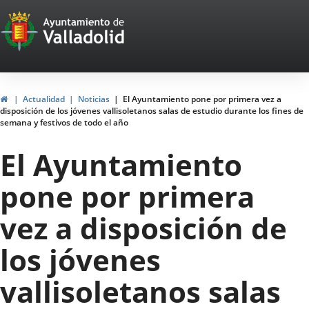
Portal
Jump to content
Web
del
Ayuntamiento
Home
Actualidad
Noticias
El Ayuntamiento pone por primera vez a
disposición de los jóvenes vallisoletanos salas de estudio durante los fines de
de
semana y festivos de todo el año
Valladolid
El Ayuntamiento
pone por primera
vez a disposición de
los jóvenes
vallisoletanos salas