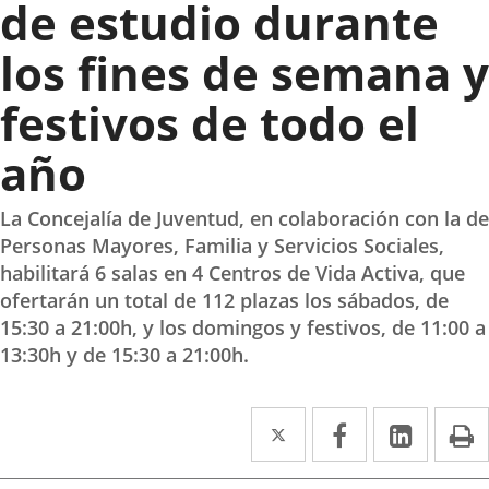
de estudio durante
los fines de semana y
festivos de todo el
año
La Concejalía de Juventud, en colaboración con la de
Personas Mayores, Familia y Servicios Sociales,
habilitará 6 salas en 4 Centros de Vida Activa, que
ofertarán un total de 112 plazas los sábados, de
15:30 a 21:00h, y los domingos y festivos, de 11:00 a
13:30h y de 15:30 a 21:00h.
Twitter
Enlace
Facebook
Enlace
Linked
Enlace
P
a
a
a