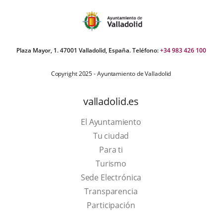
Plaza Mayor, 1. 47001 Valladolid, España. Teléfono:
+34 983 426 100
Copyright 2025 - Ayuntamiento de Valladolid
valladolid.es
El Ayuntamiento
Tu ciudad
Para ti
This
Turismo
link
Link
Sede Electrónica
will
to
Transparencia
open
external
Participación
in
application.