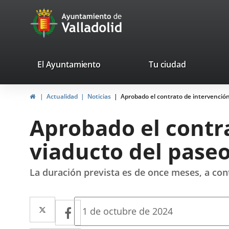
Portal
Jump to content
avaTop
Web
del
Ayuntamiento
valladolid.es
El Ayuntamiento
Tu ciudad
de
Home
Actualidad
Noticias
Aprobado el contrato de intervención
Valladolid
Aprobado el contr
viaducto del paseo
La duración prevista es de once meses, a cont
Twitter
Enlace
Facebook
Enlace
Fecha
1 de octubre de 2024
de
a
a