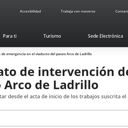
Accesibilidad
Trabaja con nosotros
Contac
This
Li
Para ti
Turismo
Sede Electrónica
link
to
will
ex
 de emergencia en el viaducto del paseo Arco de Ladrillo
open
ap
in
ato de intervención d
a
pop-
 Arco de Ladrillo
up
window.
ar desde el acta de inicio de los trabajos suscrita e