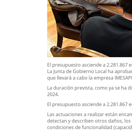
Descripción
El presupuesto asciende a
2
.
281
.
867
eu
La
Junta de Gobierno Local ha aprobad
que llev
a
rá a cabo
la empresa IMESAPI,
La
duración prevista
, como ya se ha 
2024
.
El presupuesto asciende a
2
.
281
.
867
eu
L
as actuaciones a realizar están enca
detectan y describen otros daños, los
condiciones de funcionalidad (capacida