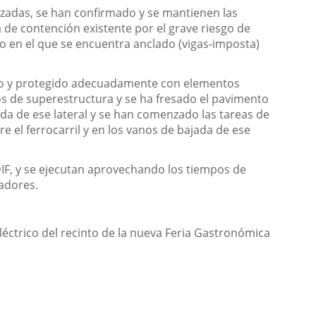
lizadas, se han confirmado y se mantienen las
a de contención existente por el grave riesgo de
o en el que se encuentra anclado (vigas-imposta)
zado y protegido adecuadamente con elementos
ntos de superestructura y se ha fresado el pavimento
ída de ese lateral y se han comenzado las tareas de
e el ferrocarril y en los vanos de bajada de ese
ADIF, y se ejecutan aprovechando los tiempos de
radores.
léctrico de
l recinto de
la
n
ueva Feria
Gastronómica