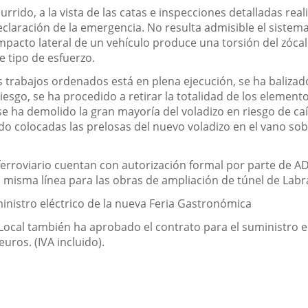
rrido, a la vista de las catas e inspecciones detalladas rea
declaración de la emergencia
.
No resulta admisible el sistem
acto lateral de un vehículo produce una torsión del zócal
e tipo de esfuerzo
.
los trabajos ordenados está en plena ejecución, se ha bali
 riesgo, se ha procedido a retirar la totalidad de los eleme
 se
ha demolido la gran mayoría del voladizo en riesgo de ca
o colocadas las prelosas del nuevo voladizo en el vano sobr
o ferroviario cuentan con autorización formal por parte de 
 misma línea para las obras de ampliación de túnel de Lab
inistro eléctrico de la nueva Feria Gastronómica
 Local
también
ha aprobado el
contrato para el suministro e
euros.
(IVA incluido
).