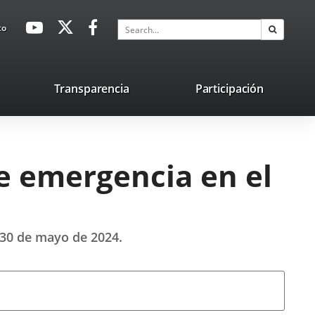
avaHeaderSocial
Link
Link
Link
Search
to
Search
to
to
to
external
external
external
application.
application.
application.
nk
Transparencia
Participación
ternal
plication.
e emergencia en el
l 30 de mayo de 2024.