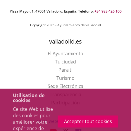
Plaza Mayor, 1. 47001 Valladolid, España. Teléfono:
+34 983 426 100
Copyright 2025 - Ayuntamiento de Valladolid
valladolid.es
El Ayuntamiento
Tu ciudad
Para ti
Este
Turismo
enlace
Enlace
Sede Electrónica
se
a
Transparencia
Utilisation de
cookies
abrirá
una
Participación
Ce site Web utilise
en
aplicación
des cookies pour
una
externa.
Accepter tout cookies
Otras webs del ayuntamiento
améliorer votre
ventana
expérience de
aderSocial