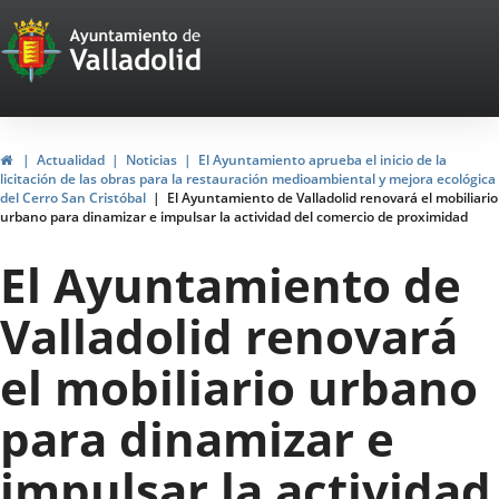
Portal
Saltar al contenido
Web
del
Ayuntamiento
Inicio
Actualidad
Noticias
El Ayuntamiento aprueba el inicio de la
licitación de las obras para la restauración medioambiental y mejora ecológica
de
del Cerro San Cristóbal
El Ayuntamiento de Valladolid renovará el mobiliario
urbano para dinamizar e impulsar la actividad del comercio de proximidad
Valladolid
El Ayuntamiento de
Valladolid renovará
el mobiliario urbano
para dinamizar e
impulsar la actividad