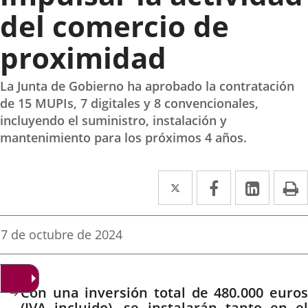
del comercio de
proximidad
La Junta de Gobierno ha aprobado la contratación
de 15 MUPIs, 7 digitales y 8 convencionales,
incluyendo el suministro, instalación y
mantenimiento para los próximos 4 años.
Twitter
Enlace
Facebook
Enlace
Linke
Enlace
I
a
a
a
una
una
una
Fecha
7 de octubre de 2024
de
aplicación
aplicación
aplica
la
noticia
externa.
externa.
extern
Descripción
Con una inversión total de 480.000 euros
(IVA incluido), se instalarán tanto en el