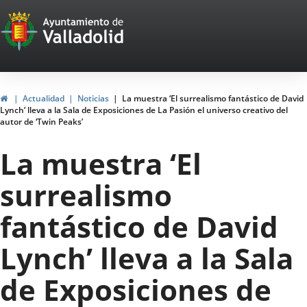
Portal
Jump to content
Web
del
Ayuntamiento
Home
Actualidad
Noticias
La muestra ‘El surrealismo fantástico de David
Lynch’ lleva a la Sala de Exposiciones de La Pasión el universo creativo del
de
autor de ‘Twin Peaks’
Valladolid
La muestra ‘El
surrealismo
fantástico de David
Lynch’ lleva a la Sala
de Exposiciones de