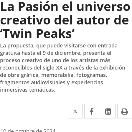
La Pasión el universo
creativo del autor de
‘Twin Peaks’
La propuesta, que puede visitarse con entrada
gratuita hasta el 9 de diciembre, presenta el
proceso creativo de uno de los artistas más
reconocibles del siglo XX a través de la exhibición
de obra gráfica, memorabilia, fotogramas,
fragmentos audiovisuales y experiencias
inmersivas temáticas.
Twitter
Enlace
Facebook
Enlace
Linked
Enlace
P
a
a
a
una
una
una
Fecha
10 de octubre de 2024