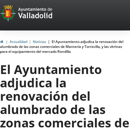
Portal
Saltar al contenido
Web
del
Ayuntamiento
Inicio
Actualidad
Noticias
El Ayuntamiento adjudica la renovación del
alumbrado de las zonas comerciales de Mantería y Torrecilla, y las vitrinas
de
para el equipamiento del mercado Rondilla
Valladolid
El Ayuntamiento
adjudica la
renovación del
alumbrado de las
zonas comerciales de