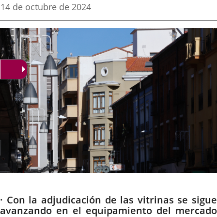
una
una
una
Fecha
14 de octubre de 2024
de
aplicación
aplicación
aplica
la
noticia
externa.
externa.
extern
Descripción
· Con la adjudicación de las vitrinas se sigue
avanzando en el equipamiento del mercado