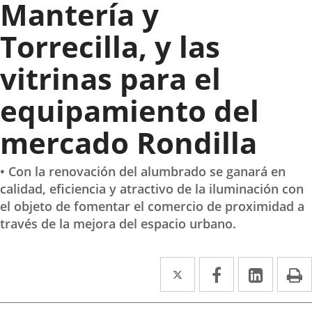
Mantería y
Torrecilla, y las
vitrinas para el
equipamiento del
mercado Rondilla
• Con la renovación del alumbrado se ganará en
calidad, eficiencia y atractivo de la iluminación con
el objeto de fomentar el comercio de proximidad a
través de la mejora del espacio urbano.
Twitter
Enlace
Facebook
Enlace
Linke
Enlace
I
a
a
a