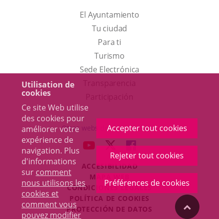
El Ayuntamiento
Tu ciudad
Para ti
Este
Turismo
enlace
Enlace
Sede Electrónica
se
a
Transparencia
Utilisation de
cookies
abrirá
una
Participación
Ce site Web utilise
en
aplicación
des cookies pour
una
externa.
Accepter tout cookies
Otras webs del ayuntamiento
améliorer votre
ventana
expérience de
aderSocial
ENLACE
ENLACE
ENLACE
navigation. Plus
nueva.
Rejeter tout cookies
A
A
A
d'informations
ACCESIBILIDAD
UNA
UNA
UNA
sur
comment
MAPA WEB
APLICACIÓN
APLICACIÓN
APLICACIÓN
nous utilisons les
Préférences de cookies
r
CONDICIONES LEGALES
EXTERNA.
EXTERNA.
EXTERNA.
cookies et
POLÍTICA DE COOKIES
comment vous
"Volver
PROTECCIÓN DE DATOS
pouvez modifier
Toggl