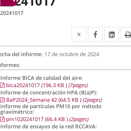
20241017
20241017
Twitter
Enlace
Facebook
Enlace
Link
Enla
a
a
a
una
una
una
echa del informe
17 de octubre de 2024
aplicación
aplicación
aplic
nformes
externa.
externa.
exte
Informe BICA de calidad del aire
bica20241017
(196.3
KB
)
(7pages)
Informe de concentración HPA (B(a)P)
BaP2024_Semana 42
(64.5
KB
)
(2pages)
Informe de partículas PM10 por método
gravimétrico
pm1020241017
(66.4
KB
)
(2pages)
Informe de ensayos de la red RCCAVA