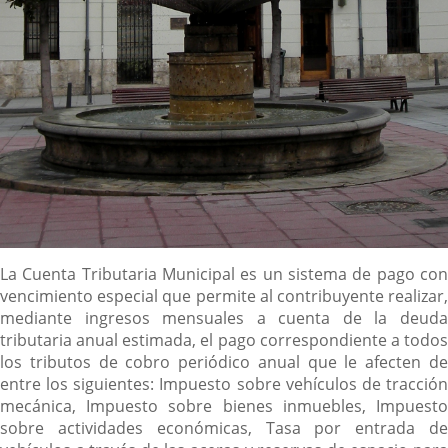
Descripción
La Cuenta Tributaria Municipal es un sistema de pago con
vencimiento especial que permite al contribuyente realizar,
mediante ingresos mensuales a cuenta de la deuda
tributaria anual estimada, el pago correspondiente a todos
los tributos de cobro periódico anual que le afecten de
entre los siguientes: Impuesto sobre vehículos de tracción
mecánica, Impuesto sobre bienes inmuebles, Impuesto
sobre actividades económicas, Tasa por entrada de