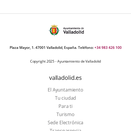
Plaza Mayor, 1. 47001 Valladolid, España. Teléfono:
+34 983 426 100
Copyright 2025 - Ayuntamiento de Valladolid
valladolid.es
El Ayuntamiento
Tu ciudad
Para ti
This
Turismo
link
Link
Sede Electrónica
will
to
Transparencia