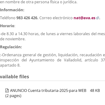
en nombre de otra persona física o jurídica.
Información:
Enl
Teléfono
983 426 426.
Correo electrónico
nat@ava.es
.
a
Horario
:
un
apl
-de 8.30 a 14.30 horas, de lunes a viernes laborales del mes
ext
de noviembre.
Regulación:
:-Ordenanza general de gestión, liquidación, recaudación e
inspección del Ayuntamiento de Valladolid, artículo 37
apartado 8.
vailable files
ANUNCIO Cuenta tributaria-2025-para WEB
48
KB
(2 pages)