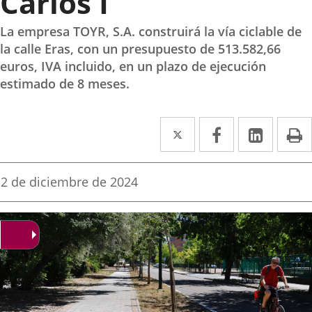
Carlos I
La empresa TOYR, S.A. construirá la vía ciclable de
la calle Eras, con un presupuesto de 513.582,66
euros, IVA incluido, en un plazo de ejecución
estimado de 8 meses.
Twitter
Enlace
Facebook
Enlace
Linked
Enlace
P
a
a
a
una
una
una
Fecha
2 de diciembre de 2024
de
aplicación
aplicación
aplica
la
noticia
externa.
externa.
extern