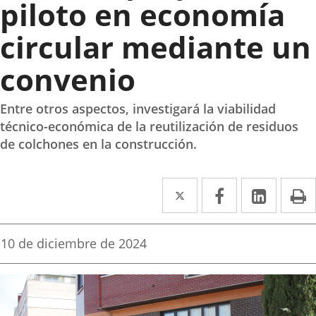
piloto en economía
circular mediante un
convenio
Entre otros aspectos, investigará la viabilidad
técnico-económica de la reutilización de residuos
de colchones en la construcción.
Twitter
Enlace
Facebook
Enlace
Linked
Enlace
P
a
a
a
una
una
una
Fecha
10 de diciembre de 2024
de
aplicación
aplicación
aplica
la
noticia
externa.
externa.
extern