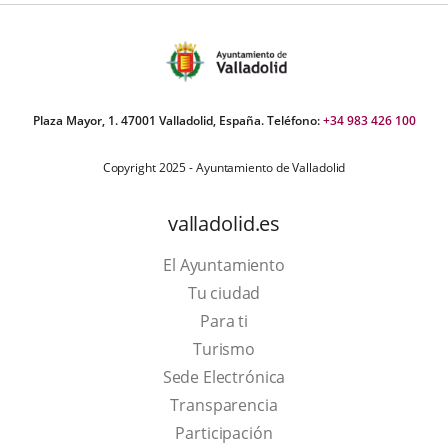
Plaza Mayor, 1. 47001 Valladolid, España. Teléfono:
+34 983 426 100
Copyright 2025 - Ayuntamiento de Valladolid
valladolid.es
El Ayuntamiento
Tu ciudad
Para ti
This
Turismo
link
Link
Sede Electrónica
will
to
Transparencia
open
external
Participación