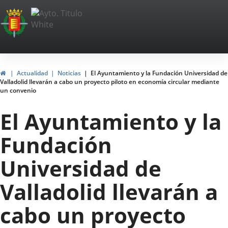
Portal
Jump to content
Web
del
Ayuntamiento
Home
Actualidad
Noticias
El Ayuntamiento y la Fundación Universidad de
Valladolid llevarán a cabo un proyecto piloto en economía circular mediante
de
un convenio
Valladolid
El Ayuntamiento y la
Fundación
Universidad de
Valladolid llevarán a
cabo un proyecto