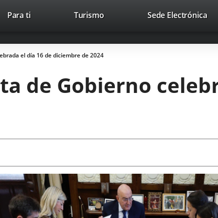
This
Li
Para ti
Turismo
Sede Electrónica
Accesibilidad
Trabaja con nosotros
Contac
link
to
will
ext
open
app
ebrada el día 16 de diciembre de 2024
in
a
ta de Gobierno celebr
pop-
up
window.