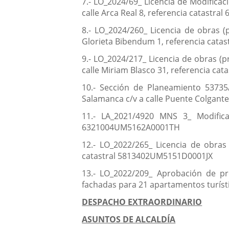
7.- LO_2024/69_ Licencia de Modificac
calle Arca Real 8, referencia catast
8.- LO_2024/260_ Licencia de obras (p
Glorieta Bibendum 1, referencia cat
9.- LO_2024/217_ Licencia de obras (pr
calle Miriam Blasco 31, referencia c
10.- Sección de Planeamiento 53735
Salamanca c/v a calle Puente Colgante
11.- LA_2021/4920 MNS 3_ Modifica
6321004UM5162A0001TH
12.- LO_2022/265_ Licencia de obras 
catastral 5813402UM5151D0001JX
13.- LO_2022/209_ Aprobación de pr
fachadas para 21 apartamentos turístico
DESPACHO EXTRAORDINARIO
ASUNTOS DE ALCALDÍA