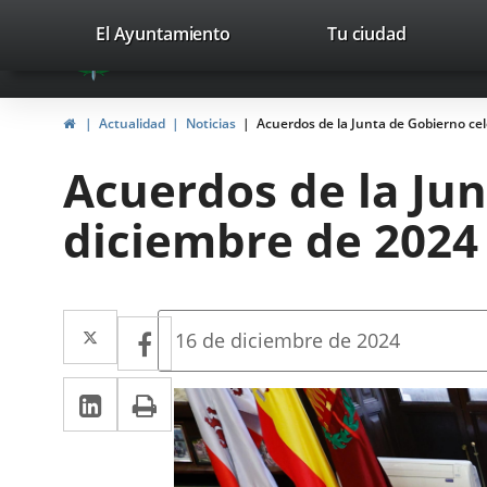
Portal
Jump to content
valladolid.es
El Ayuntamiento
Tu ciudad
avaTop
Web
del
Home
Actualidad
Noticias
Acuerdos de la Junta de Gobierno cel
Ayuntamiento
Acuerdos de la Jun
de
diciembre de 2024
Valladolid
Twitter
Enlace
Facebook
Enlace
Fecha
16 de diciembre de 2024
de
a
a
la
Linkedin
Enlace
Print
una
noticia
una
a
aplicación
aplicación
una
externa.
externa.