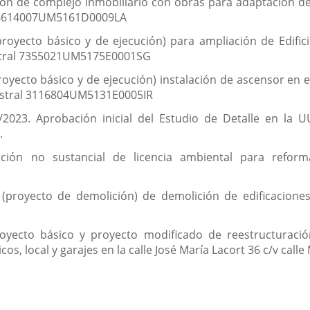
ión de complejo inmobiliario con obras para adaptación de u
ral 6614007UM5161D0009LA
royecto básico y de ejecución) para ampliación de Edificio
astral 7355021UM5175E0001SG
oyecto básico y de ejecución) instalación de ascensor en el 
atastral 3116804UM5131E0005IR
/2023. Aprobación inicial del Estudio de Detalle en la
.
ción no sustancial de licencia ambiental para reform
(proyecto de demolición) de demolición de edificaciones 
oyecto básico y proyecto modificado de reestructuració
s, local y garajes en la calle José María Lacort 36 c/v calle