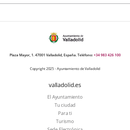
Plaza Mayor, 1. 47001 Valladolid, España. Teléfono:
+34 983 426 100
Copyright 2025 - Ayuntamiento de Valladolid
valladolid.es
El Ayuntamiento
Tu ciudad
Para ti
Este
Turismo
enlace
Enlace
Sede Electrónica