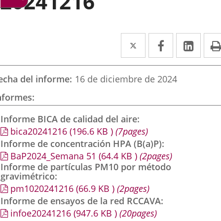
20241216
Twitter
Enlace
Facebook
Enlace
Link
Enla
a
a
a
una
una
una
echa del informe
16 de diciembre de 2024
aplicación
aplicación
aplic
nformes
externa.
externa.
exte
Informe BICA de calidad del aire
bica20241216
(196.6
KB
)
(7pages)
Informe de concentración HPA (B(a)P)
BaP2024_Semana 51
(64.4
KB
)
(2pages)
Informe de partículas PM10 por método
gravimétrico
pm1020241216
(66.9
KB
)
(2pages)
Informe de ensayos de la red RCCAVA
infoe20241216
(947.6
KB
)
(20pages)