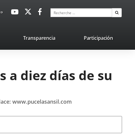
avaHeaderSocial
Enlace
Enlace
Enlace
Recherche
to
Recherch
a
a
a
una
una
una
aplicación
aplicación
aplicación
lace
Transparencia
Participación
externa.
externa.
externa.
na
licación
terna.
s a diez días de su
enlace: www.pucelasansil.com