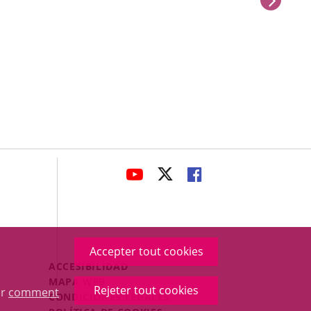
avaHeaderSocial
ENLACE
ENLACE
ENLACE
A
A
A
UNA
UNA
UNA
APLICACIÓN
APLICACIÓN
APLICACIÓN
EXTERNA.
EXTERNA.
EXTERNA.
Accepter tout cookies
Menú
ACCESIBILIDAD
Legal
MAPA WEB
Rejeter tout cookies
ur
comment
Footer
CONDICIONES LEGALES