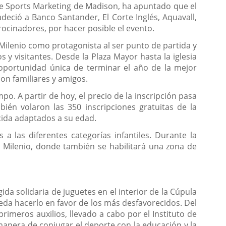
de Sports Marketing de Madison, ha apuntado que el
adeció a Banco Santander, El Corte Inglés, Aquavall,
rocinadores, por hacer posible el evento.
Milenio como protagonista al ser punto de partida y
 y visitantes. Desde la Plaza Mayor hasta la iglesia
a oportunidad única de terminar el año de la mejor
con familiares y amigos.
o. A partir de hoy, el precio de la inscripción pasa
ién volaron las 350 inscripciones gratuitas de la
ucida adaptados a su edad.
a las diferentes categorías infantiles. Durante la
l Milenio, donde también se habilitará una zona de
a solidaria de juguetes en el interior de la Cúpula
eda hacerlo en favor de los más desfavorecidos. Del
imeros auxilios, llevado a cabo por el Instituto de
 manera de conjugar el deporte con la educación y la