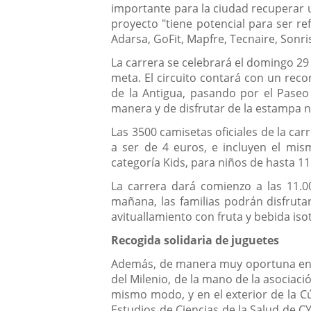
importante para la ciudad recuperar 
proyecto "tiene potencial para ser ref
Adarsa, GoFit, Mapfre, Tecnaire, Sonri
La carrera se celebrará el domingo 29
meta. El circuito contará con un recor
de la Antigua, pasando por el Paseo 
manera y de disfrutar de la estampa na
Las 3500 camisetas oficiales de la car
a ser de 4 euros, e incluyen el mis
categoría Kids, para niños de hasta 1
La carrera dará comienzo a las 11.00
mañana, las familias podrán disfruta
avituallamiento con fruta y bebida is
Recogida solidaria de juguetes
Además, de manera muy oportuna en est
del Milenio, de la mano de la asociac
mismo modo, y en el exterior de la Cú
Estudios de Ciencias de la Salud de C