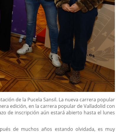
ación de la Pucela Sansil. La nueva carrera popular
era edición, en la carrera popular de Valladolid con
azo de inscripción aún estará abierto hasta el lunes
después de muchos años estando olvidada, es muy