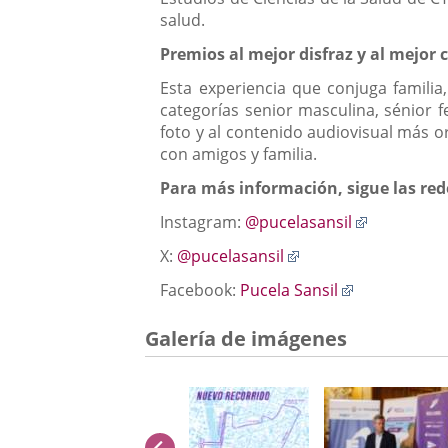
salud.
Premios al mejor disfraz y al mejor
Esta experiencia que conjuga familia
categorías senior masculina, sénior f
foto y al contenido audiovisual más or
con amigos y familia.
Para más información, sigue las rede
Enlace
Instagram:
@pucelasansil
a
Enlace
X:
@pucelasansil
una
a
aplicación
Enlace
Facebook:
Pucela Sansil
una
externa.
a
aplicación
una
Galería de imágenes
externa.
aplicación
externa.
anterior