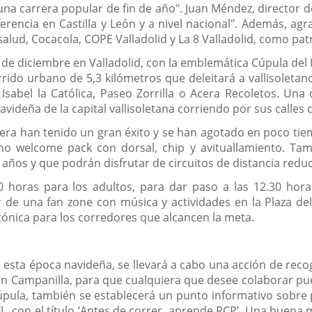
una carrera popular de fin de año". Juan Méndez, director 
erencia en Castilla y León y a nivel nacional". Además, agr
salud, Cocacola, COPE Valladolid y La 8 Valladolid, como pat
 de diciembre en Valladolid, con la emblemática Cúpula del 
rido urbano de 5,3 kilómetros que deleitará a vallisoletanos
Isabel la Católica, Paseo Zorrilla o Acera Recoletos. Un
videña de la capital vallisoletana corriendo por sus calles 
rera han tenido un gran éxito y se han agotado en poco tiemp
mo welcome pack con dorsal, chip y avituallamiento. Tamb
1 años y que podrán disfrutar de circuitos de distancia red
 horas para los adultos, para dar paso a las 12.30 horas 
r de una fan zone con música y actividades en la Plaza de
otónica para los corredores que alcancen la meta.
a época navideña, se llevará a cabo una acción de recogid
ión Campanilla, para que cualquiera que desee colaborar pu
pula, también se establecerá un punto informativo sobre pr
YL, con el título ‘Antes de correr, aprende RCP’. Una buena