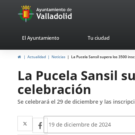
Portal
Saltar al contenido
avaTop
Web
del
Ayuntamiento
valladolid.es
El Ayuntamiento
Tu ciudad
de
Inicio
Actualidad
Noticias
La Pucela Sansil supera los 3500 insc
Valladolid
La Pucela Sansil su
celebración
Se celebrará el 29 de diciembre y las inscrip
Twitter
Enlace
Facebook
Enlace
Fecha
19 de diciembre de 2024
de
a
a