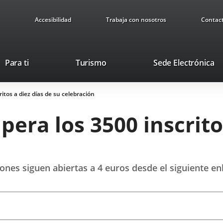
Accesibilidad
Trabaja con nosotros
Contac
Este
En
Para ti
Turismo
Sede Electrónica
enlace
a
se
u
ritos a diez días de su celebración
abrirá
ap
en
ex
pera los 3500 inscrito
una
ventana
nueva.
ciones siguen abiertas a 4 euros desde el siguiente 