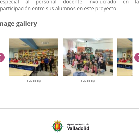
especial al personal docente involucrado en la
participación entre sus alumnos en este proyecto.
mage gallery
previus
auvasap
auvasap
au
umber
iders: