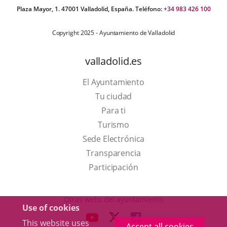
Plaza Mayor, 1. 47001 Valladolid, España. Teléfono:
+34 983 426 100
Copyright 2025 - Ayuntamiento de Valladolid
valladolid.es
El Ayuntamiento
Tu ciudad
Para ti
This
Turismo
link
Link
Sede Electrónica
will
to
Transparencia
open
external
Participación
in
application.
a
Otras webs del ayuntamiento
Use of cookies
pop-
aderSocial
LINK
LINK
LINK
This website uses
up
Accept all cookies