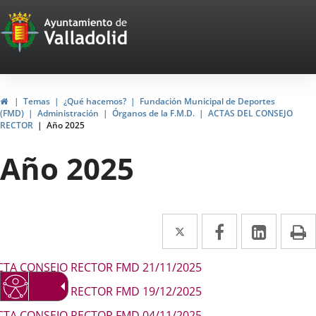
Portal
Saltar al contenido
Web
del
Ayuntamiento
Inicio
Temas
¿Qué hacemos?
Fundación Municipal de Deportes
(FMD)
Administración
Órganos de la F.M.D.
ACTAS DEL CONSEJO
de
RECTOR
Año 2025
Valladolid
Año 2025
Twitter
Enlace
Facebook
Enlace
Linke
Enlace
I
a
a
a
escripción
CTA CONSEJO RECTOR FMD 21/11/2025
una
una
una
CTA CONSEJO RECTOR FMD 19/12/2025
aplicación
aplicación
aplica
CTA CONSEJO RECTOR FMD 04/11/2025