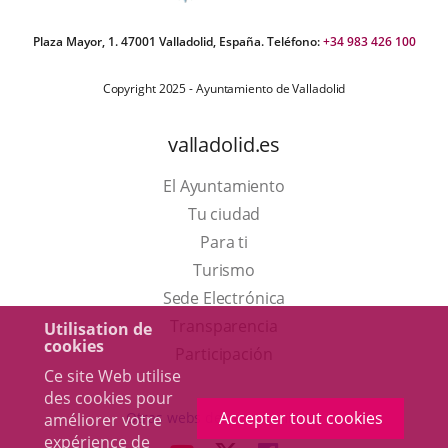
Plaza Mayor, 1. 47001 Valladolid, España. Teléfono:
+34 983 426 100
Copyright 2025 - Ayuntamiento de Valladolid
valladolid.es
El Ayuntamiento
Tu ciudad
Para ti
Este
Turismo
enlace
Enlace
Sede Electrónica
se
a
Transparencia
Utilisation de
cookies
abrirá
una
Participación
Ce site Web utilise
en
aplicación
des cookies pour
una
externa.
Accepter tout cookies
Otras webs del ayuntamiento
améliorer votre
ventana
expérience de