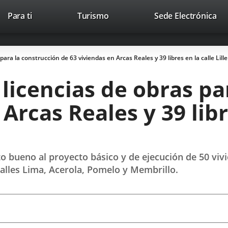
Este
En
Para ti
Turismo
Sede Electrónica
Accesibilidad
Trabaja con nosotros
Contac
enlace
a
se
un
abrirá
apl
ra la construcción de 63 viviendas en Arcas Reales y 39 libres en la calle Lille 
en
ext
una
icencias de obras pa
ventana
nueva.
Arcas Reales y 39 libre
o bueno al proyecto básico y de ejecución de 50 vivi
s calles Lima, Acerola, Pomelo y Membrillo.