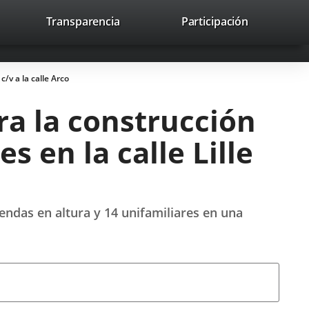
lace
Transparencia
Participación
avaHeaderSocial
Enlace
Enlace
Enlace
Recherche
to
Recherch
a
a
a
a
una
una
una
icación
aplicación
aplicación
aplicación
c/v a la calle Arco
erna.
externa.
externa.
externa.
ra la construcción
s en la calle Lille
endas en altura y 14 unifamiliares en una