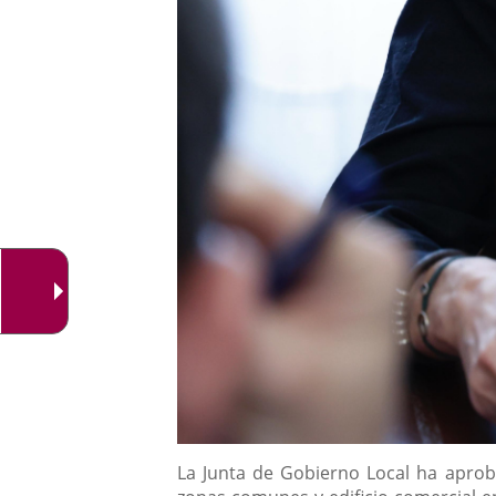
Descripción
La Junta de Gobierno Local ha aproba