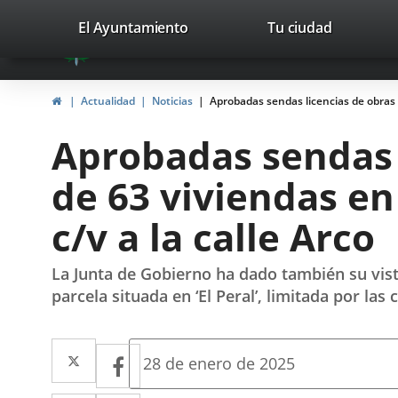
Portal
Saltar al contenido
valladolid.es
El Ayuntamiento
Tu ciudad
avaTop
Web
del
Inicio
Actualidad
Noticias
Aprobadas sendas licencias de obras pa
Ayuntamiento
Aprobadas sendas l
de
de 63 viviendas en 
Valladolid
c/v a la calle Arco
La Junta de Gobierno ha dado también su vist
parcela situada en ‘El Peral’, limitada por la
Twitter
Enlace
Facebook
Enlace
Fecha
28 de enero de 2025
de
a
a
la