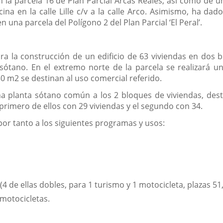
la parcela 16 de Plan Parcial Arcas Reales, así como de un 
ina en la calle Lille c/v a la calle Arco. Asimismo, ha dad
n una parcela del Polígono 2 del Plan Parcial ‘El Peral’.
a la construcción de un edificio de 63 viviendas en dos b
 sótano. En el extremo norte de la parcela se realizará un
0 m2 se destinan al uso comercial referido.
a planta sótano común a los 2 bloques de viviendas, dest
 primero de ellos con 29 viviendas y el segundo con 34.
or tanto a los siguientes programas y usos:
4 de ellas dobles, para 1 turismo y 1 motocicleta, plazas 51, 
motocicletas.