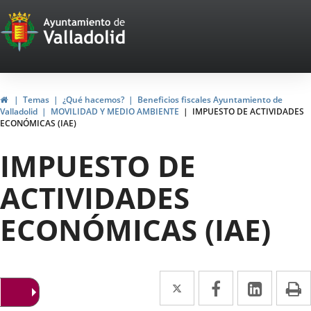
Portal
Jump to content
Web
del
Ayuntamiento
Home
Temas
¿Qué hacemos?
Beneficios fiscales Ayuntamiento de
Valladolid
MOVILIDAD Y MEDIO AMBIENTE
IMPUESTO DE ACTIVIDADES
de
ECONÓMICAS (IAE)
Valladolid
IMPUESTO DE
ACTIVIDADES
ECONÓMICAS (IAE)
Twitter
Enlace
Facebook
Enlace
Linked
Enlace
P
a
a
a