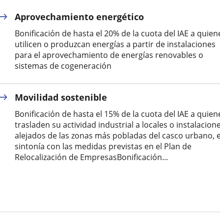
una
una
una
Aprovechamiento energético
aplicación
aplicación
aplica
Bonificación de hasta el 20% de la cuota del IAE a quien
externa.
externa.
extern
utilicen o produzcan energías a partir de instalaciones
para el aprovechamiento de energías renovables o
sistemas de cogeneración
Movilidad sostenible
Bonificación de hasta el 15% de la cuota del IAE a quien
trasladen su actividad industrial a locales o instalacion
alejados de las zonas más pobladas del casco urbano, 
sintonía con las medidas previstas en el Plan de
Relocalización de EmpresasBonificación...