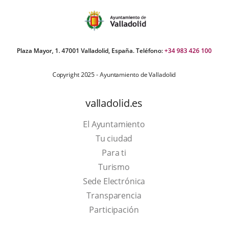
Plaza Mayor, 1. 47001 Valladolid, España. Teléfono:
+34 983 426 100
Copyright 2025 - Ayuntamiento de Valladolid
valladolid.es
El Ayuntamiento
Tu ciudad
Para ti
This
Turismo
link
Link
Sede Electrónica
will
to
Transparencia
open
external
Participación
in
application.