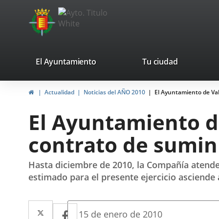
Portal
avaTop
Web
del
Ayuntamiento
valladolid.es
El Ayuntamiento
Tu ciudad
de
Home
Actualidad
Noticias del AÑO 2010
El Ayuntamiento de Val
Valladolid
El Ayuntamiento de
contrato de sumini
Hasta diciembre de 2010, la Compañía atende
estimado para el presente ejercicio asciende
Twitter
Enlace
Facebook
Enlace
Fecha
15 de enero de 2010