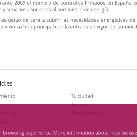
nte 2009 el número de contratos firmados en España en e
s y servicios asociados al suministro de energía.
esfuerzo de cara a cubrir las necesidades energéticas de 
io vivió su hito principal con la entrada en vigor del sumin
id.es
amiento
Tu ciudad
This
Turismo
Link
link
trónica
Transparencia
to
will
ción
external
open
ur browsing experience. More information about
how we use