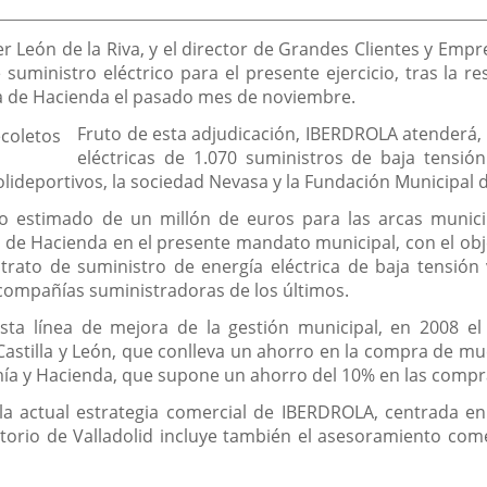
de
la
noticia
avier León de la Riva, y el director de Grandes Clientes y 
uministro eléctrico para el presente ejercicio, tras la re
a de Hacienda el pasado mes de noviembre.
Fruto de esta adjudicación, IBERDROLA atenderá, 
eléctricas de 1.070 suministros de baja tensió
lideportivos, la sociedad Nevasa y la Fundación Municipal d
 estimado de un millón de euros para las arcas municipa
 de Hacienda en el presente mandato municipal, con el obj
rato de suministro de energía eléctrica de baja tensión v
s compañías suministradoras de los últimos.
ta línea de mejora de la gestión municipal, en 2008 el 
 Castilla y León, que conlleva un ahorro en la compra de mu
mía y Hacienda, que supone un ahorro del 10% en las compra
a actual estrategia comercial de IBERDROLA, centrada en 
storio de Valladolid incluye también el asesoramiento comer