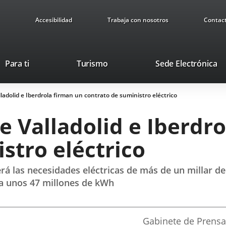
Accesibilidad
Trabaja con nosotros
Contac
This
Li
Para ti
Turismo
Sede Electrónica
link
to
will
ex
ladolid e Iberdrola firman un contrato de suministro eléctrico
open
ap
in
 Valladolid e Iberdr
a
pop-
stro eléctrico
up
window.
rá las necesidades eléctricas de más de un millar d
 a unos 47 millones de kWh
Fuente
Gabinete de Prensa