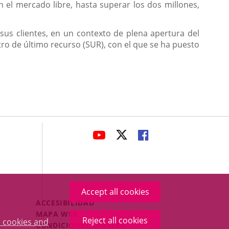
l mercado libre, hasta superar los dos millones,
sus clientes, en un contexto de plena apertura del
istro de último recurso (SUR), con el que se ha puesto
avaHeaderSocial
LINK
LINK
LINK
TO
TO
TO
EXTERNAL
EXTERNAL
EXTERNAL
APPLICATION.
APPLICATION.
APPLICATION.
Accept all cookies
Menú
ACCESIBILIDAD
Legal
MAPA WEB
Reject all cookies
 cookies and
Footer
CONDICIONES LEGALES