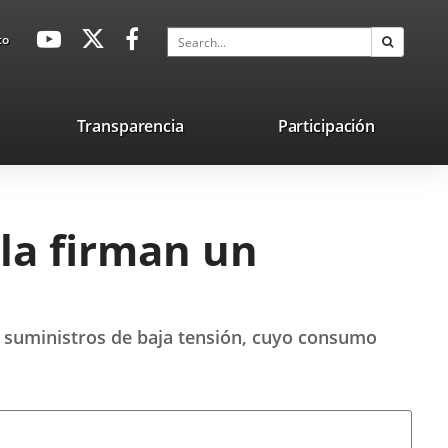
avaHeaderSocial
Link
Link
Link
Search
to
Search
to
to
to
external
external
external
application.
application.
application.
nk
Transparencia
Participación
ternal
plication.
ola firman un
e suministros de baja tensión, cuyo consumo