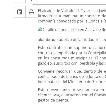
de
a
a
la
Linkedin
Enlace
Print
una
Descripción
noticia
El alcalde de Valladolid, Francisco J
una
firmado esta mañana un contrato de s
a
aplicación
aplicación
compañía convocado por la Concejalí
una
externa.
externa.
aplicación
alumbrado público de la ciudad, los po
externa.
Este contrato, que supone un ahorro
contratos impulsada por la Concejalía
en los consumos municipales. El cont
gasóleo, suscritos con Iberdrola y la
Conviene recordar que, dentro de es
centralizada de bienes de la Junta de
informáticos del Ministerio de Econo
Este nuevo contrato se enmarca en l
clientes. Así, el acuerdo con el Consi
gestor de cuenta.