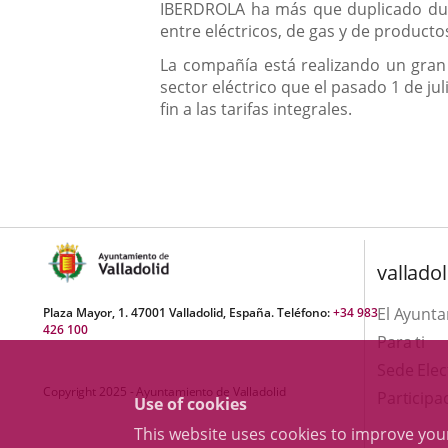
IBERDROLA ha más que duplicado dura
entre eléctricos, de gas y de producto
La compañía está realizando un gran 
sector eléctrico que el pasado 1 de jul
fin a las tarifas integrales.
valladol
El Ayunt
Plaza Mayor, 1. 47001 Valladolid, España. Teléfono:
+34 983
426 100
Para ti
Sede Elec
Copyright 2025 - Ayuntamiento de Valladolid
Participa
Use of cookies
This website uses cookies to improve yo