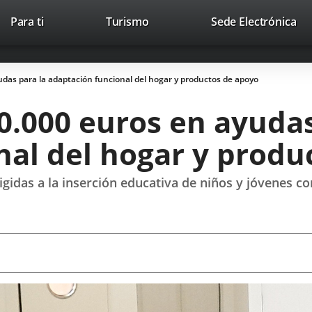
Este
En
Para ti
Turismo
Sede Electrónica
Accesibilidad
Trabaja con nosotros
Contac
enlace
a
se
un
abrirá
apl
das para la adaptación funcional del hogar y productos de apoyo
en
ext
una
0.000 euros en ayudas
ventana
nueva.
nal del hogar y produ
rigidas a la inserción educativa de niños y jóvenes 