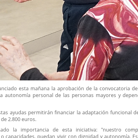
anunciado esta mañana la aprobación de la convocatoria d
la autonomía personal de las personas mayores y depend
tas ayudas permitirán financiar la adaptación funcional de
 de 2.800 euros.
cado la importancia de esta iniciativa: "nuestro co
o capacidades, puedan vivir con dignidad y autonomía. E