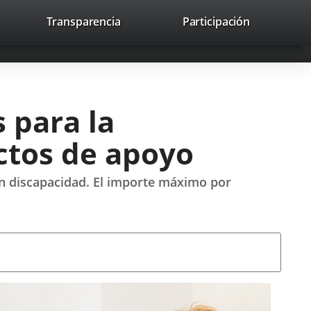
lace
Transparencia
Participación
avaHeaderSocial
Enlace
Enlace
Enlace
Recherche
to
Recherch
a
a
a
a
una
una
una
icación
aplicación
aplicación
aplicación
erna.
externa.
externa.
externa.
 para la
ctos de apoyo
con discapacidad. El importe máximo por