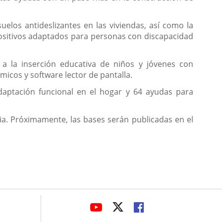
elos antideslizantes en las viviendas, así como la
positivos adaptados para personas con discapacidad
s a la inserción educativa de niños y jóvenes con
icos y software lector de pantalla.
daptación funcional en el hogar y 64 ayudas para
ia. Próximamente, las bases serán publicadas en el
avaHeaderSocial
ENLACE
ENLACE
ENLACE
A
A
A