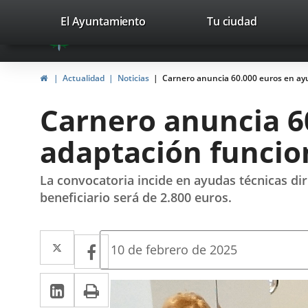
Portal
Saltar al contenido
valladolid.es
El Ayuntamiento
Tu ciudad
avaTop
Web
del
Inicio
Actualidad
Noticias
Carnero anuncia 60.000 euros en ayu
Ayuntamiento
Carnero anuncia 6
de
adaptación funcio
Valladolid
La convocatoria incide en ayudas técnicas di
beneficiario será de 2.800 euros.
Twitter
Enlace
Facebook
Enlace
Fecha
10 de febrero de 2025
de
a
a
la
LinkedIn
Enlace
Imprimir
una
noticia
una
a