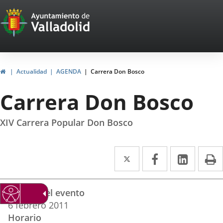
Portal
Jump to content
Web
del
Ayuntamiento
Home
Actualidad
AGENDA
Carrera Don Bosco
de
Carrera Don Bosco
Valladolid
XIV Carrera Popular Don Bosco
Twitter
Enlace
Facebook
Enlace
Linked
Enlace
P
a
a
a
Datos
una
una
una
Fechas del evento
del
aplicación
aplicación
aplica
6
febrero
2011
evento
Horario
externa.
externa.
extern