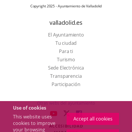
Copyright 2025 - Ayuntamiento de Valladolid
valladolid.es
El Ayuntamiento
Tu ciudad
Para ti
This
Turismo
link
Link
Sede Electrónica
will
to
Transparencia
open
external
Participación
in
application.
a
Otras webs del ayuntamiento
Use of cookies
pop-
aderSocial
LINK
LINK
LINK
This website uses
up
Accept all cookies
TO
TO
TO
cookies to improve
window.
ACCESIBILIDAD
EXTERNAL
EXTERNAL
EXTERNAL
your browsing