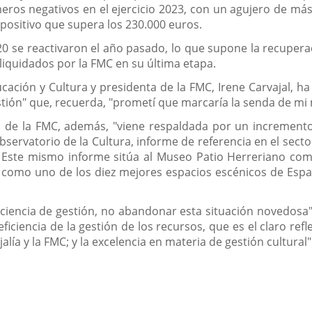
meros negativos en el ejercicio 2023, con un agujero de más
positivo que supera los 230.000 euros.
20 se reactivaron el año pasado, lo que supone la recupera
iquidados por la FMC en su última etapa.
cación y Cultura y presidenta de la FMC, Irene Carvajal, h
estión" que, recuerda, "prometí que marcaría la senda de m
s de la FMC, además, "viene respaldada por un incremento 
Observatorio de la Cultura, informe de referencia en el sec
 Este mismo informe sitúa al Museo Patio Herreriano como 
AVA como uno de los diez mejores espacios escénicos de Espa
iciencia de gestión, no abandonar esta situación novedosa",
 eficiencia de la gestión de los recursos, que es el claro re
lía y la FMC; y la excelencia en materia de gestión cultural"