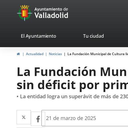
Portal
Jump to content
avaTop
Web
del
Ayuntamiento
valladolid.es
El Ayuntamiento
Tu ciudad
de
Home
Actualidad
Noticias
La Fundación Municipal de Cultura li
Valladolid
La Fundación Muni
sin déficit por pr
• La entidad logra un superávit de más de 230
Twitter
Enlace
Facebook
Enlace
Fecha
21 de marzo de 2025
de
a
a