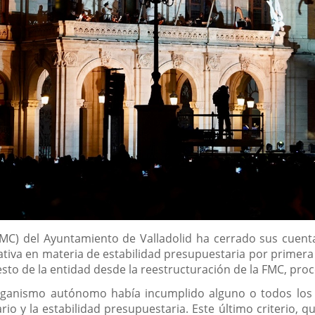
MC) del Ayuntamiento de Valladolid ha cerrado sus cuenta
iva en materia de estabilidad presupuestaria por primera v
uesto de la entidad desde la reestructuración de la FMC, pr
 organismo autónomo había incumplido alguno o todos los 
io y la estabilidad presupuestaria. Este último criterio, qu