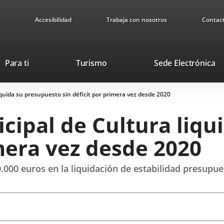
Accesibilidad
Trabaja con nosotros
Contac
This
Li
Para ti
Turismo
Sede Electrónica
link
to
will
ex
quida su presupuesto sin déficit por primera vez desde 2020
open
ap
in
cipal de Cultura liqu
a
pop-
imera vez desde 2020
up
window.
.000 euros en la liquidación de estabilidad presupue