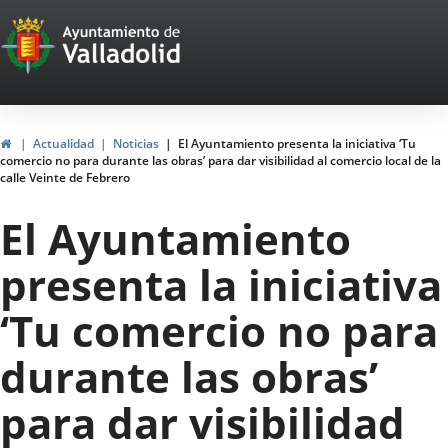
Portal
Jump to content
Web
del
Ayuntamiento
Home
Actualidad
Noticias
El Ayuntamiento presenta la iniciativa ‘Tu
comercio no para durante las obras’ para dar visibilidad al comercio local de la
de
calle Veinte de Febrero
Valladolid
El Ayuntamiento
presenta la iniciativa
‘Tu comercio no para
durante las obras’
para dar visibilidad