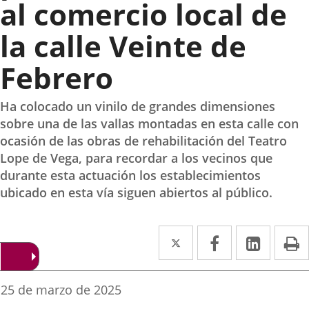
al comercio local de
la calle Veinte de
Febrero
Ha colocado un vinilo de grandes dimensiones
sobre una de las vallas montadas en esta calle con
ocasión de las obras de rehabilitación del Teatro
Lope de Vega, para recordar a los vecinos que
durante esta actuación los establecimientos
ubicado en esta vía siguen abiertos al público.
Twitter
Enlace
Facebook
Enlace
Linked
Enlace
P
a
a
a
una
una
una
Fecha
25 de marzo de 2025
de
aplicación
aplicación
aplica