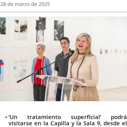
una
una
una
Fecha
28 de marzo de 2025
de
aplicación
aplicación
aplica
la
noticia
externa.
externa.
extern
Descripción
‘Un tratamiento superficial’ podrá
visitarse en la Capilla y la Sala 9, desde el