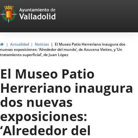
Portal
Web
del
Ayuntamiento
Home
Actualidad
Noticias
El Museo Patio Herreriano inaugura dos
nuevas exposiciones: ‘Alrededor del mundo’, de Azucena Vieites, y ‘Un
de
tratamiento superficial’, de Juan López
Valladolid
El Museo Patio
Herreriano inaugura
dos nuevas
exposiciones:
‘Alrededor del