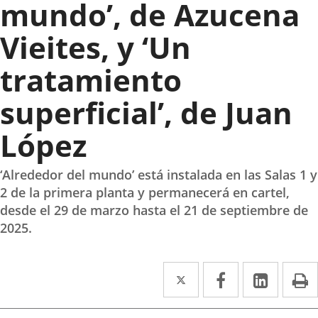
mundo’, de Azucena
Vieites, y ‘Un
tratamiento
superficial’, de Juan
López
‘Alrededor del mundo’ está instalada en las Salas 1 y
2 de la primera planta y permanecerá en cartel,
desde el 29 de marzo hasta el 21 de septiembre de
2025.
Twitter
Enlace
Facebook
Enlace
Linked
Enlace
P
a
a
a