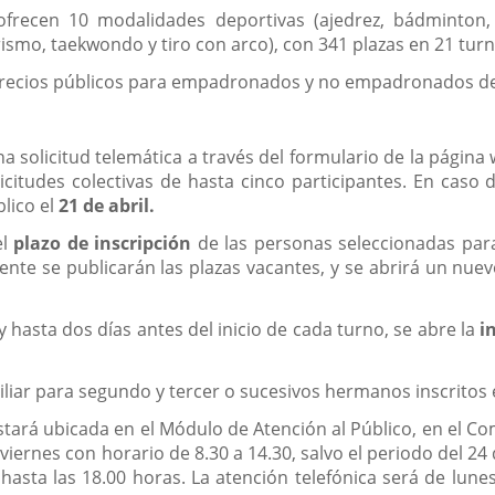
frecen 10 modalidades deportivas (ajedrez, bádminton, b
rismo, taekwondo y tiro con arco), con 341 plazas en 21 tur
precios públicos para empadronados y no empadronados del
 solicitud telemática a través del formulario de la página
citudes colectivas de hasta cinco participantes. En caso 
lico el
21 de abril.
el
plazo de inscripción
de las personas seleccionadas para 
ente se publicarán las plazas vacantes, y se abrirá un nue
 y hasta dos días antes del inicio de cada turno, se abre la
i
iliar para segundo y tercer o sucesivos hermanos inscrito
stará ubicada en el Módulo de Atención al Público, en el Co
a viernes con horario de 8.30 a 14.30, salvo el periodo del 2
asta las 18.00 horas. La atención telefónica será de lunes