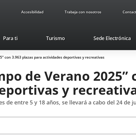
Accesibilidad
Trabaja con nosotros
Contac
Este
En
Para ti
Turismo
Sede Electrónica
enlace
a
se
u
 con 3.963 plazas para actividades deportivas y recreativas
abrirá
ap
en
ex
mpo de Verano 2025” c
una
ventana
eportivas y recreativ
nueva.
 de entre 5 y 18 años, se llevará a cabo del 24 de ju