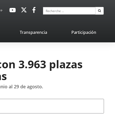
avaHeaderSocial
Enlace
Enlace
Enlace
Recherche
to
Recherch
a
a
a
una
una
una
aplicación
aplicación
aplicación
lace
Transparencia
Participación
externa.
externa.
externa.
na
licación
terna.
on 3.963 plazas
as
nio al 29 de agosto.