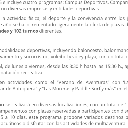
2025 e incluye cuatro programas: Campus Deportivos, Cam
con diversas empresas y entidades deportivas.
 actividad física, el deporte y la convivencia entre los
te año se ha incrementado ligeramente la oferta de plazas 
ades y 102 turnos
diferentes.
odalidades deportivas, incluyendo baloncesto, balonmano, e
vamento y socorrismo, voleibol y vóley-playa, con un total 
, de lunes a viernes, desde las 8:30 h hasta las 15:30 h
natación recreativa.
en actividades como el "Verano de Aventuras" con ‘La 
 de Antequera" y "Las Moreras y Paddle Surf y más" en el 
no
se realizará en diversas localizaciones, con un total de 
ampamentos con plazas reservadas a participantes con disca
 5 a 10 días, este programa propone variados destinos pa
 acuáticos o disfrutar con las actividades de multiaventura.