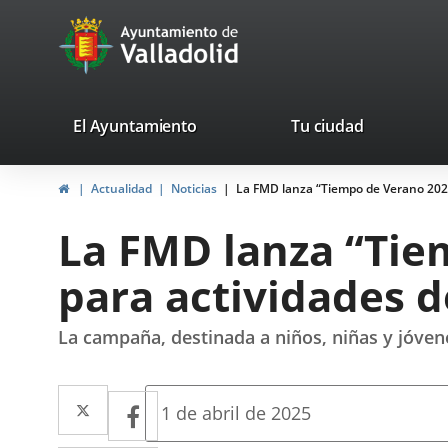
Portal
Saltar al contenido
avaTop
Web
del
Ayuntamiento
valladolid.es
El Ayuntamiento
Tu ciudad
de
Inicio
Actualidad
Noticias
La FMD lanza “Tiempo de Verano 2025”
Valladolid
La FMD lanza “Tie
para actividades d
La campaña, destinada a niños, niñas y jóvenes
Twitter
Enlace
Facebook
Enlace
Fecha
1 de abril de 2025
de
a
a