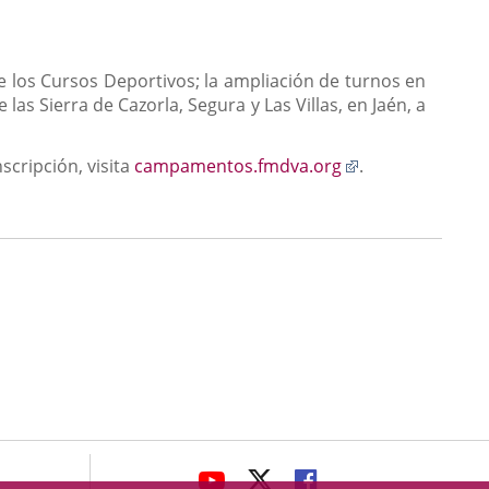
los Cursos Deportivos; la ampliación de turnos en
las Sierra de Cazorla, Segura y Las Villas, en Jaén, a
Enlace
scripción, visita
campamentos.fmdva.org
.
a
una
aplicación
externa.
avaHeaderSocial
ENLACE
ENLACE
ENLACE