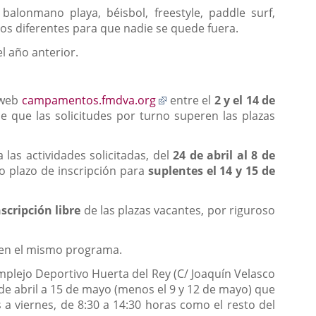
alonmano playa, béisbol, freestyle, paddle surf,
nos diferentes para que nadie se quede fuera.
 año anterior.
Enlace
 web
campamentos.fmdva.org
entre el
2 y el 14 de
a
de que las solicitudes por turno superen las plazas
una
aplicación
las actividades solicitadas, del
24 de abril al 8 de
externa.
vo plazo de inscripción para
suplentes el 14 y 15 de
nscripción libre
de las plazas vacantes, por riguroso
s en el mismo programa.
mplejo Deportivo Huerta del Rey (C/ Joaquín Velasco
4 de abril a 15 de mayo (menos el 9 y 12 de mayo) que
 a viernes, de 8:30 a 14:30 horas como el resto del