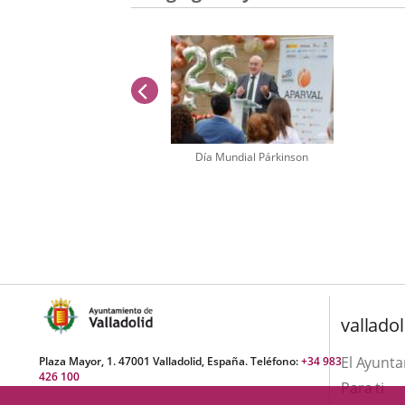
previus
Día Mundial Párkinson
Number
of
sliders:
1
valladol
El Ayunt
Plaza Mayor, 1. 47001 Valladolid, España. Teléfono:
+34 983
426 100
Para ti