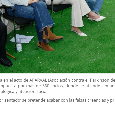
cipa en el acto de APARVAL (Asociación contra el Parkinson d
compuesta por más de 360 socios, donde se atiende seman
ológica y atención social.
or sentado’ se pretende acabar con las falsas creencias y pre