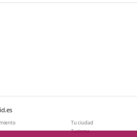
id.es
amiento
Tu ciudad
This
Turismo