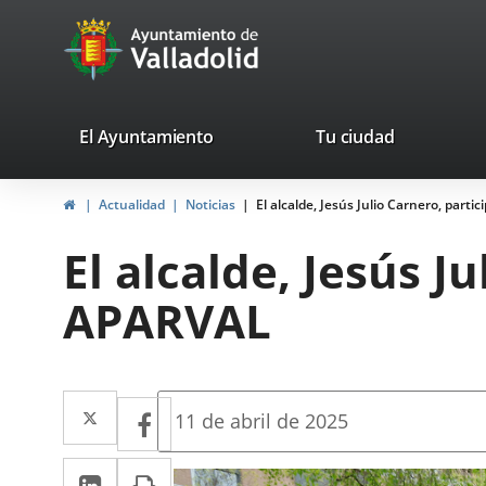
Portal
Jump to content
avaTop
Web
del
Ayuntamiento
valladolid.es
El Ayuntamiento
Tu ciudad
de
Home
Actualidad
Noticias
El alcalde, Jesús Julio Carnero, parti
Valladolid
El alcalde, Jesús J
APARVAL
Twitter
Enlace
Facebook
Enlace
Fecha
11 de abril de 2025
de
a
a
la
Linkedin
Enlace
Print
una
noticia