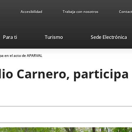
Accesibilidad
Trabaja con nosotros
Contac
This
Li
Para ti
Turismo
Sede Electrónica
link
to
will
ex
cipa en el acto de APARVAL
open
ap
in
ulio Carnero, participa
a
pop-
up
window.