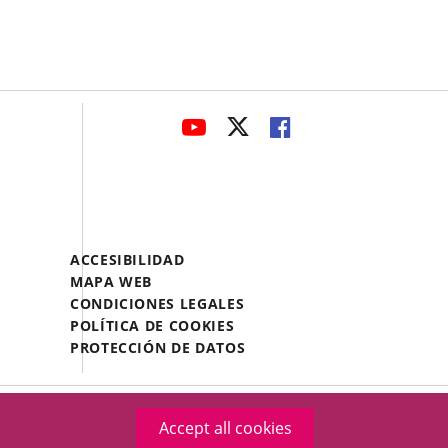
avaHeaderSocial
LINK
LINK
LINK
TO
TO
TO
EXTERNAL
EXTERNAL
EXTERNAL
APPLICATION.
APPLICATION.
APPLICATION.
Menú
ACCESIBILIDAD
Legal
MAPA WEB
Footer
CONDICIONES LEGALES
POLÍTICA DE COOKIES
PROTECCIÓN DE DATOS
Accept all cookies