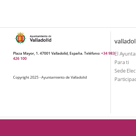
aplicación
aplicación
una
externa.
externa.
aplicación
externa.
valladol
El Ayunt
Plaza Mayor, 1. 47001 Valladolid, España. Teléfono:
+34 983
426 100
Para ti
Sede Elec
Copyright 2025 - Ayuntamiento de Valladolid
Participa