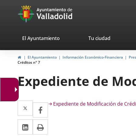
Portal
Jump to content
avaTop
Web
del
Ayuntamiento
valladolid.es
El Ayuntamiento
Tu ciudad
de
Home
El Ayuntamiento
Información Económico-Financiera
Pre
Valladolid
Créditos nº 7
Expediente de Modi
Descripción
Twitter
Enlace
Expediente de Modificación de Crédi
Facebook
Enlace
a
a
Linkedin
Enlace
Print
una
una
a