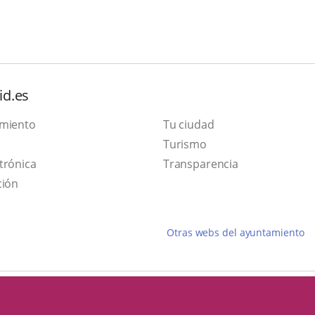
id.es
amiento
Tu ciudad
This
Turismo
Link
link
trónica
Transparencia
to
will
ción
external
open
application.
in
Otras webs del ayuntamiento
a
pop-
up
window.