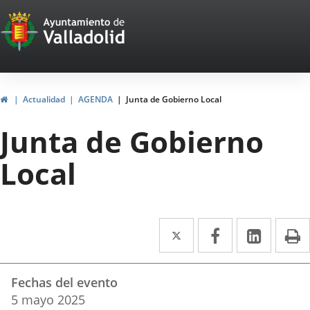
Portal
Jump to content
Web
del
Ayuntamiento
Home
Actualidad
AGENDA
Junta de Gobierno Local
de
Junta de Gobierno
Valladolid
Local
Twitter
Enlace
Facebook
Enlace
Linked
Enlace
P
a
a
a
Datos
una
una
una
Fechas del evento
del
aplicación
aplicación
aplica
5
mayo
2025
evento