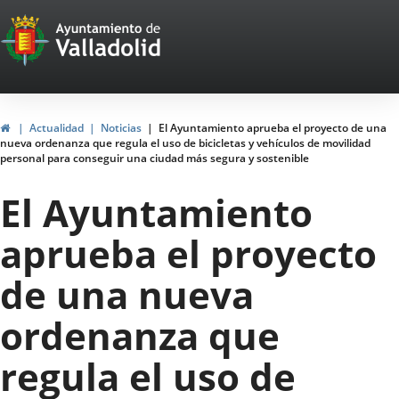
Portal
Saltar al contenido
Web
del
Ayuntamiento
Inicio
Actualidad
Noticias
El Ayuntamiento aprueba el proyecto de una
nueva ordenanza que regula el uso de bicicletas y vehículos de movilidad
de
personal para conseguir una ciudad más segura y sostenible
Valladolid
El Ayuntamiento
aprueba el proyecto
de una nueva
ordenanza que
regula el uso de