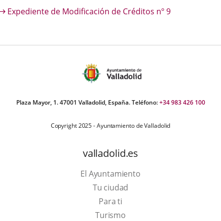
escripción
Expediente de Modificación de Créditos nº 9
una
una
una
aplicación
aplicación
aplica
externa.
externa.
extern
Plaza Mayor, 1. 47001 Valladolid, España. Teléfono:
+34 983 426 100
Copyright 2025 - Ayuntamiento de Valladolid
valladolid.es
El Ayuntamiento
Tu ciudad
Para ti
Este
Turismo