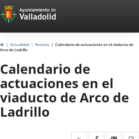
Portal
Saltar al contenido
Web
del
Ayuntamiento
Inicio
Actualidad
Noticias
Calendario de actuaciones en el viaducto de
Arco de Ladrillo
de
Calendario de
Valladolid
actuaciones en el
viaducto de Arco de
Ladrillo
Twitter
Enlace
Facebook
Enlace
Linke
Enlace
I