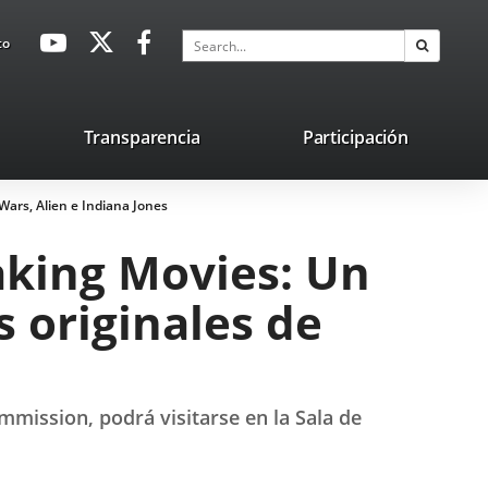
avaHeaderSocial
Link
Link
Link
Search
to
Search
to
to
to
external
external
external
application.
application.
application.
nk
Transparencia
Participación
ternal
 Wars, Alien e Indiana Jones
plication.
aking Movies: Un
s originales de
mmission, podrá visitarse en la Sala de