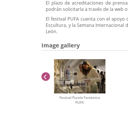
El plazo de acreditaciones de prens
podrán solicitarla a través de la web of
El festival PUFA cuenta con el apoyo 
Escultura, y la Semana Internacional d
León.
Image gallery
previus
Festival Pucela Fantástica
PUFA
Number
of
sliders: