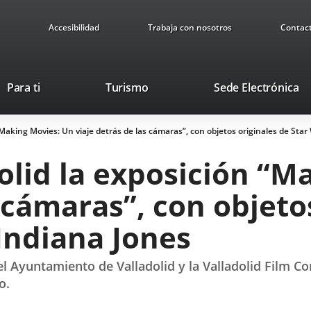
Accesibilidad
Trabaja con nosotros
Contac
This
Li
Para ti
Turismo
Sede Electrónica
link
to
will
ex
“Making Movies: Un viaje detrás de las cámaras”, con objetos originales de Star
open
ap
in
olid la exposición “M
a
pop-
s cámaras”, con objeto
up
window.
 Indiana Jones
 Ayuntamiento de Valladolid y la Valladolid Film Co
o.