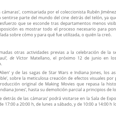
s cámaras’, comisariada por el coleccionista Rubén Jiméne
entirse parte del mundo del cine detrás del telón, ya que
sfuerzo que se esconde tras departamentos menos visibl
 exposición es mostrar todo el proceso necesario para pon
lada sobre cómo y para qué fue utilizada, o quién la creó.
madas otras actividades previas a la celebración de la
aul
’, de
Víctor Matellano, el próximo 12 de junio en lo
o.
Alien’ y de las sagas de Star Wars e Indiana Jones, los a
e’, sobre la meticulosa creación de efectos visuales por pa
roducción original de Making Movies que repasa la histo
‘Indiana Jones’, hasta su demolición parcial a principios de l
e detrás de las cámaras’ podrá visitarse en la Sala de Expo
de 17:00 a 20:00 h, de lunes a sábado, y de 10:00 a 14:00 h 