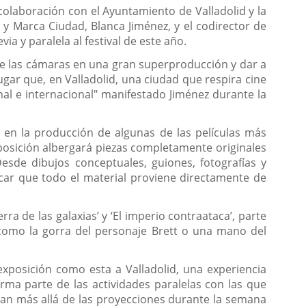
 colaboración con el Ayuntamiento de Valladolid y la
y Marca Ciudad, Blanca Jiménez, y el codirector de
ia y paralela al festival de este año.
 de las cámaras en una gran superproducción y dar a
lugar que, en Valladolid, una ciudad que respira cine
al e internacional" manifestado Jiménez durante la
o en la producción de algunas de las películas más
exposición albergará piezas completamente originales
esde dibujos conceptuales, guiones, fotografías y
acar que todo el material proviene directamente de
a de las galaxias’ y ‘El imperio contraataca’, parte
, como la gorra del personaje Brett o una mano del
exposición como esta a Valladolid, una experiencia
orma parte de las actividades paralelas con las que
yan más allá de las proyecciones durante la semana