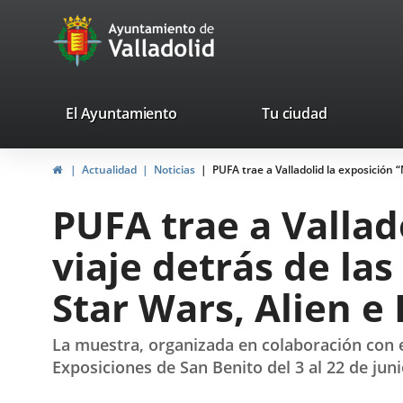
Portal
Jump to content
avaTop
Web
del
Ayuntamiento
valladolid.es
El Ayuntamiento
Tu ciudad
de
Home
Actualidad
Noticias
PUFA trae a Valladolid la exposición 
Valladolid
PUFA trae a Vallad
viaje detrás de la
Star Wars, Alien e
La muestra, organizada en colaboración con el
Exposiciones de San Benito del 3 al 22 de juni