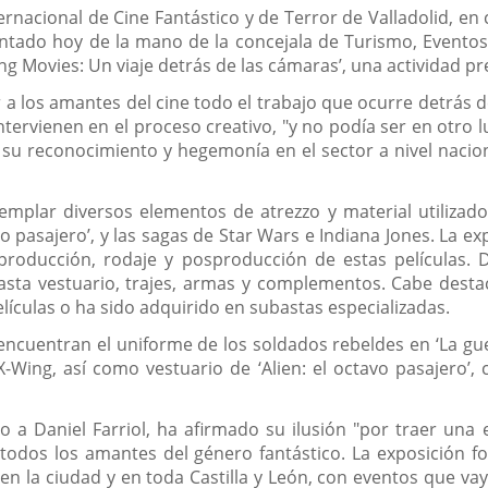
ternacional de Cine Fantástico y de Terror de Valladolid, en
ntado hoy de la mano de la concejala de Turismo, Eventos 
g Movies: Un viaje detrás de las cámaras’, una actividad prev
r a los amantes del cine todo el trabajo que ocurre detrás
intervienen en el proceso creativo, "y no podía ser en otro 
su reconocimiento y hegemonía en el sector a nivel nacion
templar diversos elementos de atrezzo y material utilizad
avo pasajero’, y las sagas de Star Wars e Indiana Jones. La 
roducción, rodaje y posproducción de estas películas. D
 hasta vestuario, trajes, armas y complementos. Cabe dest
lículas o ha sido adquirido en subastas especializadas.
ncuentran el uniforme de los soldados rebeldes en ‘La guerr
-Wing, así como vestuario de ‘Alien: el octavo pasajero’
o a Daniel Farriol, ha afirmado su ilusión "por traer una 
 todos los amantes del género fantástico. La exposición f
n la ciudad y en toda Castilla y León, con eventos que va