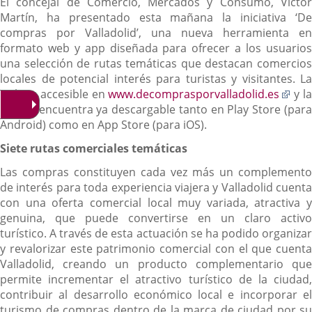
El concejal de Comercio, Mercados y Consumo, Víctor
Martín, ha presentado esta mañana la iniciativa ‘De
compras por Valladolid’, una nueva herramienta en
formato web y app diseñada para ofrecer a los usuarios
una selección de rutas temáticas que destacan comercios
locales de potencial interés para turistas y visitantes. La
Enl
web es accesible en
www.decomprasporvalladolid.es
y l
a
app se encuentra ya descargable tanto en Play Store (para
una
Android) como en App Store (para iOS).
apli
Siete rutas comerciales temáticas
exte
Las compras constituyen cada vez más un complemento
de interés para toda experiencia viajera y Valladolid cuenta
con una oferta comercial local muy variada, atractiva y
genuina, que puede convertirse en un claro activo
turístico. A través de esta actuación se ha podido organizar
y revalorizar este patrimonio comercial con el que cuenta
Valladolid, creando un producto complementario que
permite incrementar el atractivo turístico de la ciudad,
contribuir al desarrollo económico local e incorporar el
turismo de compras dentro de la marca de ciudad por su