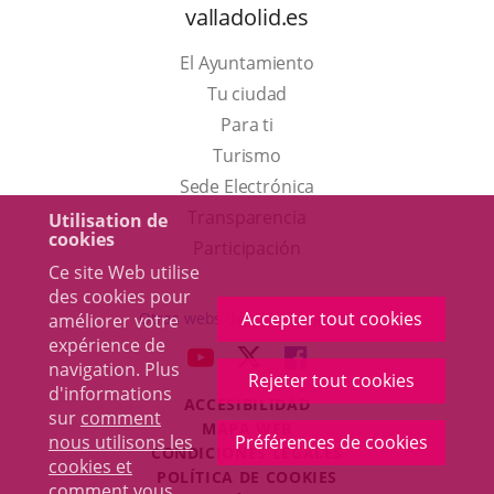
valladolid.es
El Ayuntamiento
Tu ciudad
Para ti
Este
Turismo
enlace
Enlace
Sede Electrónica
se
a
Transparencia
Utilisation de
cookies
abrirá
una
Participación
Ce site Web utilise
en
aplicación
des cookies pour
una
externa.
Accepter tout cookies
Otras webs del ayuntamiento
améliorer votre
ventana
expérience de
aderSocial
ENLACE
ENLACE
ENLACE
navigation. Plus
nueva.
Rejeter tout cookies
A
A
A
d'informations
ACCESIBILIDAD
UNA
UNA
UNA
sur
comment
MAPA WEB
APLICACIÓN
APLICACIÓN
APLICACIÓN
nous utilisons les
Préférences de cookies
r
CONDICIONES LEGALES
EXTERNA.
EXTERNA.
EXTERNA.
cookies et
POLÍTICA DE COOKIES
comment vous