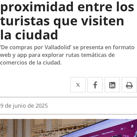
proximidad entre los
turistas que visiten
la ciudad
‘De compras por Valladolid’ se presenta en formato
web y app para explorar rutas temáticas de
comercios de la ciudad.
Twitter
Enlace
Facebook
Enlace
Linke
Enlace
I
a
a
a
una
una
una
Fecha
9 de junio de 2025
de
aplicación
aplicación
aplica
la
noticia
externa.
externa.
extern