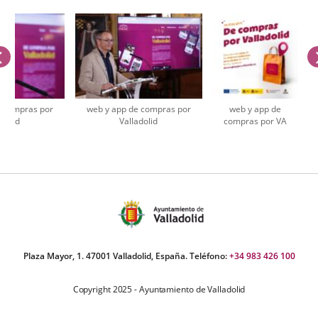
anterior
e compras por
web y app de compras por
web y app de
adolid
Valladolid
compras por VA
úmero
e
apositivas:
Plaza Mayor, 1. 47001 Valladolid, España. Teléfono:
+34 983 426 100
Copyright 2025 - Ayuntamiento de Valladolid