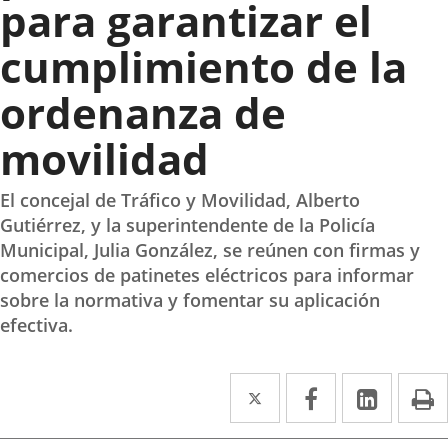
para garantizar el
cumplimiento de la
ordenanza de
movilidad
El concejal de Tráfico y Movilidad, Alberto
Gutiérrez, y la superintendente de la Policía
Municipal, Julia González, se reúnen con firmas y
comercios de patinetes eléctricos para informar
sobre la normativa y fomentar su aplicación
efectiva.
Twitter
Enlace
Facebook
Enlace
Linke
Enlace
I
a
a
a