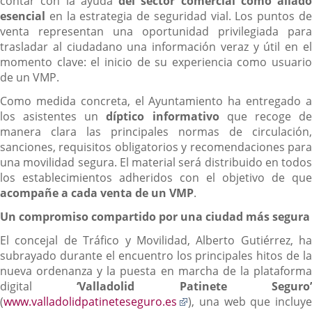
contar con la ayuda
del sector comercial como aliado
esencial
en la estrategia de seguridad vial. Los puntos de
venta representan una oportunidad privilegiada para
trasladar al ciudadano una información veraz y útil en el
momento clave: el inicio de su experiencia como usuario
de un VMP.
Como medida concreta, el Ayuntamiento ha entregado a
los asistentes un
díptico informativo
que recoge d
manera clara las principales normas de circulación,
sanciones, requisitos obligatorios y recomendaciones para
una movilidad segura. El material será distribuido en todos
los establecimientos adheridos con el objetivo de que
acompañe a cada venta de un VMP
.
Un compromiso compartido por una ciudad más segura
El concejal de Tráfico y Movilidad, Alberto Gutiérrez, ha
subrayado durante el encuentro los principales hitos de la
nueva ordenanza y la puesta en marcha de la plataforma
digital
‘Valladolid Patinete Seguro
Enlace
(
www.valladolidpatineteseguro.es
), una web que incluye