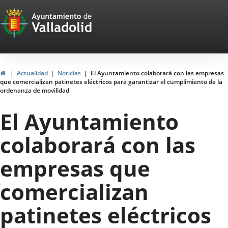
Portal
Saltar al contenido
Web
del
Ayuntamiento
Inicio
Actualidad
Noticias
El Ayuntamiento colaborará con las empresas
que comercializan patinetes eléctricos para garantizar el cumplimiento de la
de
ordenanza de movilidad
Valladolid
El Ayuntamiento
colaborará con las
empresas que
comercializan
patinetes eléctricos