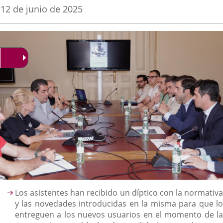
una
una
una
Fecha
12 de junio de 2025
de
aplicación
aplicación
aplica
la
noticia
externa.
externa.
extern
Descripción
Los asistentes han recibido un díptico con la normativa
y las novedades introducidas en la misma para que lo
entreguen a los nuevos usuarios en el momento de la