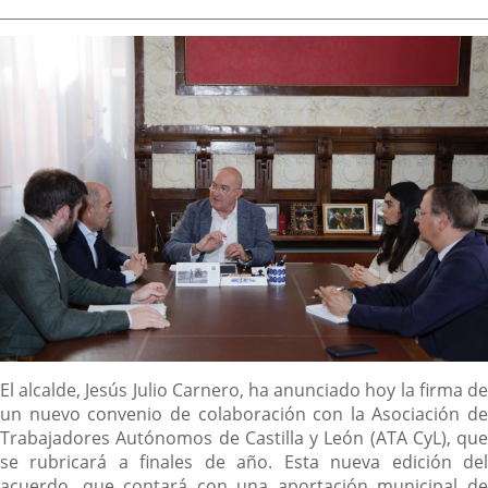
de
aplicación
aplicación
aplica
la
noticia
externa.
externa.
extern
Descripción
El alcalde, Jesús Julio Carnero, ha anunciado hoy la firma de
un nuevo convenio de colaboración con la Asociación de
Trabajadores Autónomos de Castilla y León (ATA CyL), que
se rubricará a finales de año. Esta nueva edición del
acuerdo, que contará con una aportación municipal de