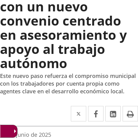
con un nuevo
convenio centrado
en asesoramiento y
apoyo al trabajo
autónomo
Este nuevo paso refuerza el compromiso municipal
con los trabajadores por cuenta propia como
agentes clave en el desarrollo económico local.
Twitter
Enlace
Facebook
Enlace
Linke
Enlace
I
a
a
a
una
una
una
Fecha
16 de junio de 2025