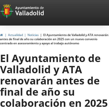
Portal
Saltar al contenido
Web
del
Ayuntamiento
Inicio
Actualidad
Noticias
El Ayuntamiento de Valladolid y ATA renovarán
antes de final de año su colaboración en 2025 con un nuevo convenio
de
centrado en asesoramiento y apoyo al trabajo autónomo
Valladolid
El Ayuntamiento de
Valladolid y ATA
renovarán antes de
final de año su
colaboración en 2025