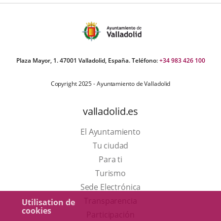
Plaza Mayor, 1. 47001 Valladolid, España. Teléfono:
+34 983 426 100
Copyright 2025 - Ayuntamiento de Valladolid
valladolid.es
El Ayuntamiento
Tu ciudad
Para ti
Este
Turismo
enlace
Enlace
Sede Electrónica
se
a
Transparencia
Utilisation de
cookies
abrirá
una
Participación