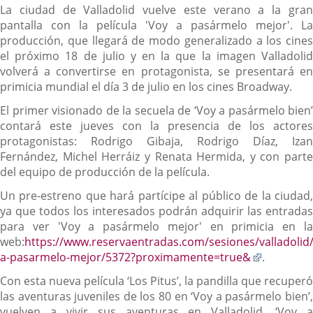
La ciudad de Valladolid vuelve este verano a la gran
pantalla con la película 'Voy a pasármelo mejor'. La
producción, que llegará de modo generalizado a los cines
el próximo 18 de julio y en la que la imagen Valladolid
volverá a convertirse en protagonista, se presentará en
primicia mundial el día 3 de julio en los cines Broadway.
El primer visionado de la secuela de ‘Voy a pasármelo bien’
contará este jueves con la presencia de los actores
protagonistas: Rodrigo Gibaja, Rodrigo Díaz, Izan
Fernández, Michel Herráiz y Renata Hermida, y con parte
del equipo de producción de la película.
Un pre-estreno que hará partícipe al público de la ciudad,
ya que todos los interesados podrán adquirir las entradas
para ver 'Voy a pasármelo mejor' en primicia en la
web:
https://www.reservaentradas.com/sesiones/valladolid
Enlace
a-pasarmelo-mejor/5372?proximamente=true&
.
a
Con esta nueva película ‘Los Pitus’, la pandilla que recuperó
una
las aventuras juveniles de los 80 en ‘Voy a pasármelo bien’,
aplicació
vuelven a vivir sus aventuras en Valladolid. ‘Voy a