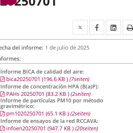
20250701
Twitter
Enlace
Facebook
Enlace
Link
Enla
a
a
a
una
una
una
echa del informe
1 de julio de 2025
aplicación
aplicación
aplic
nformes
externa.
externa.
exte
Informe BICA de calidad del aire
bica20250701
(196.6
KB
)
(7seiten)
Informe de concentración HPA (B(a)P)
PAHs 20250701
(83.2
KB
)
(2seiten)
Informe de partículas PM10 por método
gravimétrico
pm1020250701
(65.1
KB
)
(2seiten)
Informe de ensayos de la red RCCAVA
infoen20250701
(947.7
KB
)
(20seiten)