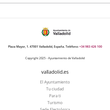
Plaza Mayor, 1. 47001 Valladolid, España. Teléfono:
+34 983 426 100
Copyright 2025 - Ayuntamiento de Valladolid
valladolid.es
El Ayuntamiento
Tu ciudad
Para ti
This
Turismo
link
Link
Sede Electrónica