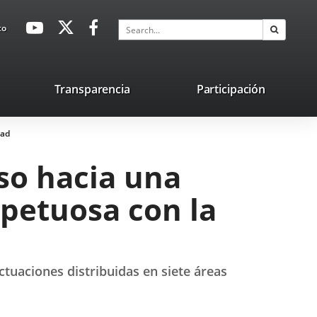
avaHeaderSocial
Link
Link
Link
Search
to
Search
to
to
to
external
external
external
application.
application.
application.
nk
Transparencia
Participación
ternal
dad
plication.
so hacia una
spetuosa con la
ctuaciones distribuidas en siete áreas