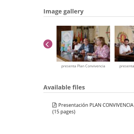
Image gallery
previus
presenta Plan Convivencia
presenta
Number
Available files
of
sliders:
2
Presentación PLAN CONVIVENCIA -
(15 pages)