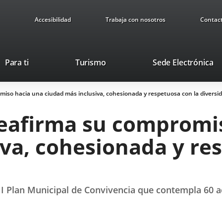
Accesibilidad
Trabaja con nosotros
Contac
This
Li
Para ti
Turismo
Sede Electrónica
link
to
will
ex
iso hacia una ciudad más inclusiva, cohesionada y respetuosa con la diversi
open
ap
in
eafirma su compromi
a
pop-
va, cohesionada y re
up
window.
 II Plan Municipal de Convivencia que contempla 60 a