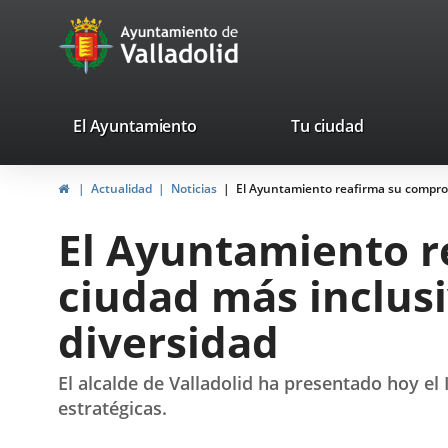
Portal
Jump to content
avaTop
Web
del
Ayuntamiento
valladolid.es
El Ayuntamiento
Tu ciudad
de
Home
Actualidad
Noticias
El Ayuntamiento reafirma su comprom
Valladolid
El Ayuntamiento r
ciudad más inclusi
diversidad
El alcalde de Valladolid ha presentado hoy el
estratégicas.