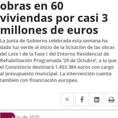
obras en 60
viviendas por casi 3
millones de euros
La Junta de Gobierno celebrada esta semana ha
dado luz verde al inicio de la licitación de las obras
del Lote I de la Fase I del Entorno Residencial de
Rehabilitación Programada ‘29 de Octubre’, a la que
el Consistorio destinará 1.453.384 euros con cargo
al presupuesto municipal. La intervención cuenta
también con financiación europea.
Twitter
Enlace
Facebook
Enlace
Linke
Enlace
I
a
a
a
una
una
una
Fecha
3 de julio de 2025