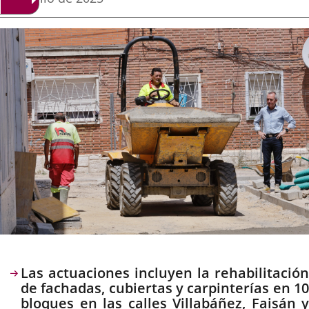
de
aplicación
aplicación
aplica
la
noticia
externa.
externa.
extern
Descripción
Las actuaciones incluyen la rehabilitación
de fachadas, cubiertas y carpinterías en 10
bloques en las calles Villabáñez, Faisán y