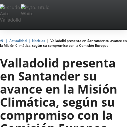
Portal
Jump to content
Web
del
Ayuntamiento
Home
Actualidad
Noticias
Valladolid presenta en Santander su avance en
la Misión Climática, según su compromiso con la Comisión Europea
de
Valladolid presenta
Valladolid
en Santander su
avance en la Misión
Climática, según su
compromiso con la