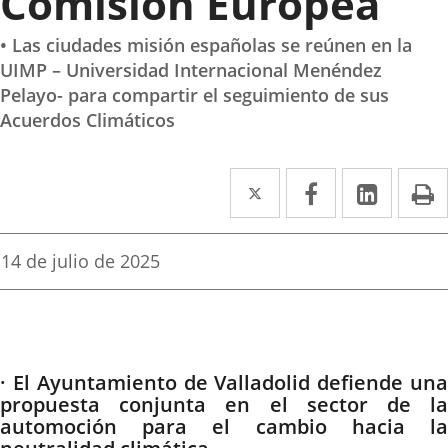
Comisión Europea
• Las ciudades misión españolas se reúnen en la
UIMP – Universidad Internacional Menéndez
Pelayo- para compartir el seguimiento de sus
Acuerdos Climáticos
Twitter
Enlace
Facebook
Enlace
Linked
Enlace
P
a
a
a
una
una
una
Fecha
14 de julio de 2025
de
aplicación
aplicación
aplica
la
noticia
externa.
externa.
extern
Descripción
· El Ayuntamiento de Valladolid defiende una
propuesta conjunta en el sector de la
automoción para el cambio hacia la