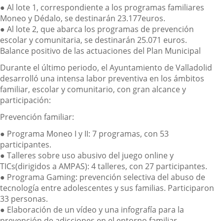
●
Al
lote 1,
correspondiente a los programas familiares
Moneo y Dédalo, se destinarán 23.177
euros.
●
Al
lote 2
, que abarca los programas de prevención
escolar y comunitaria, se destinarán 25.071
euros.
Balance positivo de las actuaciones del Plan Municipal
Durante el último periodo, el Ayuntamiento de Valladolid
desarrolló una intensa labor preventiva en los ámbitos
familiar, escolar y comunitario, con gran alcance y
participación:
Prevención familiar:
●
Programa Moneo I y II
: 7 programas, con 53
participantes.
●
Talleres sobre uso abusivo del juego online y
TICs
(dirigidos a AMPAS): 4 talleres, con 27 participantes.
●
Programa Gaming
: prevención selectiva del abuso de
tecnología entre adolescentes y sus familias. Participaron
33 personas.
●
Elaboración de un
vídeo y una infografía
para la
prevención de adicciones en el entorno familiar.