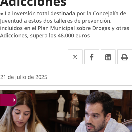
Adicciones
● La inversión total destinada por la Concejalía de
Juventud a estos dos talleres de prevención,
incluidos en el Plan Municipal sobre Drogas y otras
Adicciones, supera los 48.000 euros
Twitter
Enlace
Facebook
Enlace
Linked
Enlace
P
a
a
a
una
una
una
Fecha
21 de julio de 2025
de
aplicación
aplicación
aplica
la
noticia
externa.
externa.
extern